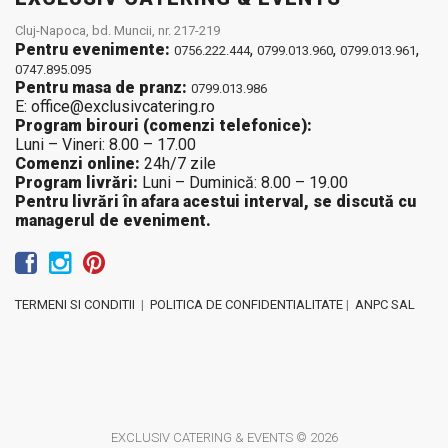
Cluj-Napoca, bd. Muncii, nr. 217-219
Pentru evenimente:
,
,
,
0756.222.444
0799.013.960
0799.013.961
0747.895.095
Pentru masa de pranz:
0799.013.986
E: office@exclusivcatering.ro
Program birouri (comenzi telefonice):
Luni – Vineri: 8.00 – 17.00
Comenzi online:
24h/7 zile
Program livrări:
Luni – Duminică: 8.00 – 19.00
Pentru livrări în afara acestui interval, se discută cu
managerul de eveniment.
TERMENI SI CONDITII
|
POLITICA DE CONFIDENTIALITATE
|
ANPC SAL
EXCLUSIV CATERING & EVENTS © 2026