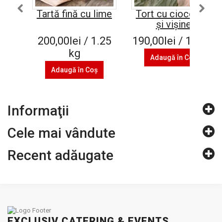
Tartă fină cu lime
Tort cu ciocolată
şi vişine
200,00lei / 1.25
190,00lei / 1.5 kg
kg
Adaugă în Coş
Adaugă în Coş
Informaţii
Cele mai vândute
Recent adăugate
EXCLUSIV CATERING & EVENTS