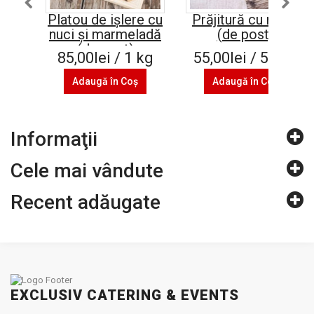
Platou de ișlere cu
Prăjitură cu mere
nuci și marmeladă
(de post)
(de post)
85,00lei / 1 kg
55,00lei / 500 g
Adaugă în Coş
Adaugă în Coş
Informaţii
Cele mai vândute
Recent adăugate
EXCLUSIV CATERING & EVENTS