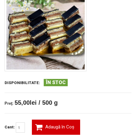
ÎN STOC
DISPONIBILITATE:
55,00lei / 500 g
Preţ:
Adaugă în Coş
Cant: