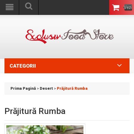
Vezi
Coşul
CATEGORII
Prima Pagină
>
Desert
>
Prăjitură Rumba
Prăjitură Rumba