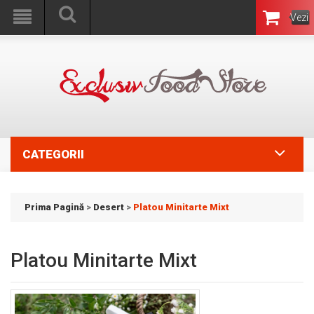
Vezi
Coşul
CATEGORII
Prima Pagină
>
Desert
>
Platou Minitarte Mixt
Platou Minitarte Mixt