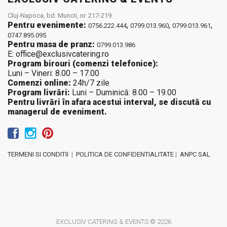
Cluj-Napoca, bd. Muncii, nr. 217-219
Pentru evenimente:
,
,
,
0756.222.444
0799.013.960
0799.013.961
0747.895.095
Pentru masa de pranz:
0799.013.986
E: office@exclusivcatering.ro
Program birouri (comenzi telefonice):
Luni – Vineri: 8.00 – 17.00
Comenzi online:
24h/7 zile
Program livrări:
Luni – Duminică: 8.00 – 19.00
Pentru livrări în afara acestui interval, se discută cu
managerul de eveniment.
TERMENI SI CONDITII
|
POLITICA DE CONFIDENTIALITATE
|
ANPC SAL
EXCLUSIV CATERING & EVENTS © 2026