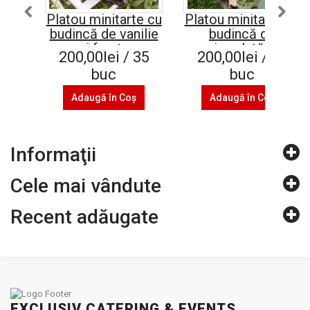
Platou minitarte cu
Platou minitarte cu
budincă de vanilie
budincă de
și fructe
ciocolată și
200,00lei / 35
200,00lei / 40
cappuccino
buc
buc
Adaugă în Coş
Adaugă în Coş
Informaţii
Cele mai vândute
Recent adăugate
EXCLUSIV CATERING & EVENTS