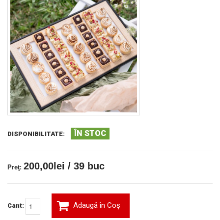
ÎN STOC
DISPONIBILITATE:
200,00lei / 39 buc
Preţ:
Adaugă în Coş
Cant: