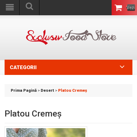
Vezi
Coşul
CATEGORII
Prima Pagină
>
Desert
>
Platou Cremeș
Platou Cremeș