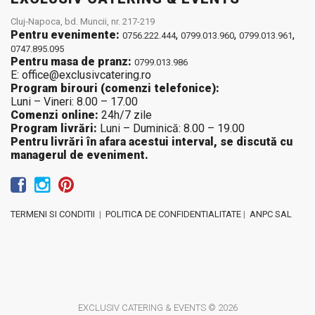
Cluj-Napoca, bd. Muncii, nr. 217-219
Pentru evenimente:
,
,
,
0756.222.444
0799.013.960
0799.013.961
0747.895.095
Pentru masa de pranz:
0799.013.986
E: office@exclusivcatering.ro
Program birouri (comenzi telefonice):
Luni – Vineri: 8.00 – 17.00
Comenzi online:
24h/7 zile
Program livrări:
Luni – Duminică: 8.00 – 19.00
Pentru livrări în afara acestui interval, se discută cu
managerul de eveniment.
TERMENI SI CONDITII
|
POLITICA DE CONFIDENTIALITATE
|
ANPC SAL
EXCLUSIV CATERING & EVENTS © 2026