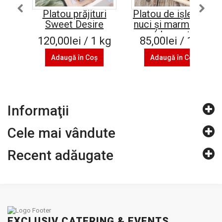
Platou prăjituri
Platou de ișlere cu
Sweet Desire
nuci și marmeladă
(de post)
120,00lei / 1 kg
85,00lei / 1 kg
Adaugă în Coş
Adaugă în Coş
Informaţii
Cele mai vândute
Recent adăugate
EXCLUSIV CATERING & EVENTS