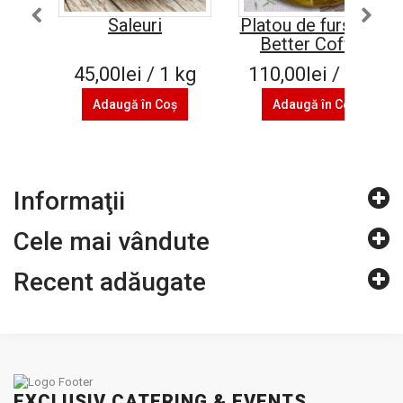
Saleuri
Platou de fursecuri
Better Coffee
45,00lei / 1 kg
110,00lei / 1 kg
Adaugă în Coş
Adaugă în Coş
Informaţii
Cele mai vândute
Recent adăugate
EXCLUSIV CATERING & EVENTS