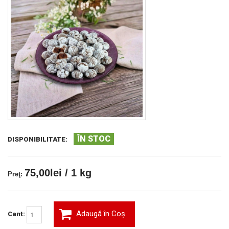
ÎN STOC
DISPONIBILITATE:
75,00lei / 1 kg
Preţ:
Adaugă în Coş
Cant: