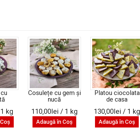
 cu
Cosulețe cu gem și
Platou ciocolata
tă
nucă
de casa
 1 kg
110,00lei / 1 kg
130,00lei / 1 k
 Coş
Adaugă în Coş
Adaugă în Coş