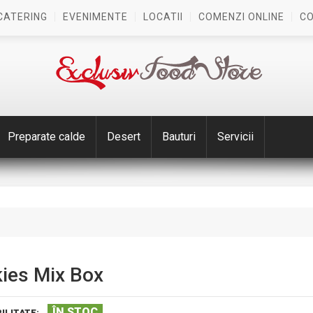
CATERING
EVENIMENTE
LOCATII
COMENZI ONLINE
C
Preparate calde
Desert
Bauturi
Servicii
ies Mix Box
ÎN STOC
ILITATE: