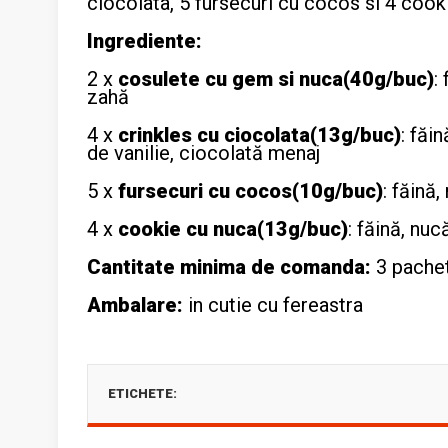
ciocolata, 5 fursecuri cu cocos si 4 cook
Ingrediente:
2 x
cosulete cu gem si nuca(40g/buc)
:
zahă
4 x
crinkles cu ciocolata(13g/buc)
: făi
de vanilie, ciocolată menaj
5 x
fursecuri cu cocos(10g/buc)
: făină
4 x
cookie cu nuca(13g/buc)
: făină, nuc
Cantitate minima de comanda:
3 pache
Ambalare:
in cutie cu fereastra
ETICHETE: