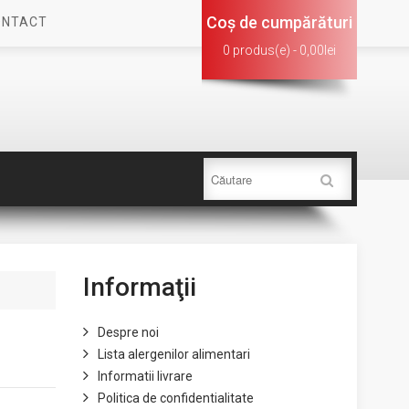
Coş de cumpărături
ONTACT
0 produs(e) - 0,00lei
Informaţii
Despre noi
Lista alergenilor alimentari
Informatii livrare
Politica de confidentialitate