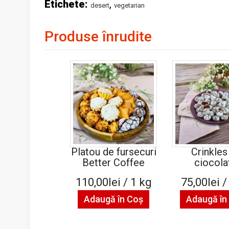
Etichete:
,
desert
vegetarian
Produse înrudite
Platou de fursecuri
Crinkles
Better Coffee
ciocola
110,00lei / 1 kg
75,00lei /
Adaugă în Coş
Adaugă în