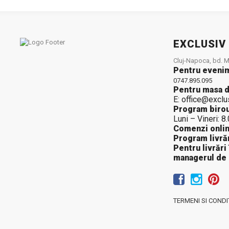
EXCLUSIV
Cluj-Napoca, bd. Mu
Pentru eveni
0747.895.095
Pentru masa d
E: office@exclu
Program birou
Luni – Vineri: 8
Comenzi onlin
Program livrăr
Pentru livrări
managerul de
TERMENI SI CONDIT