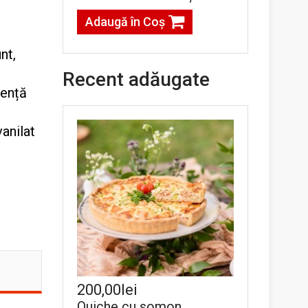
Adaugă în Coş
nt,
Recent adăugate
sență
vanilat
200,00lei
Quiche cu somon