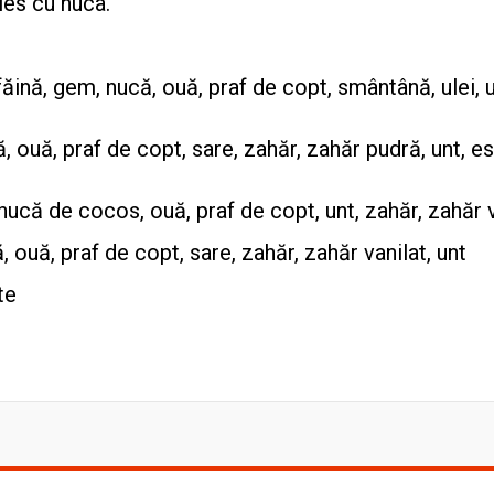
ies cu nuca.
 făină, gem, nucă, ouă, praf de copt, smântână, ulei, u
nă, ouă, praf de copt, sare, zahăr, zahăr pudră, unt, e
, nucă de cocos, ouă, praf de copt, unt, zahăr, zahăr 
ă, ouă, praf de copt, sare, zahăr, zahăr vanilat, unt
te