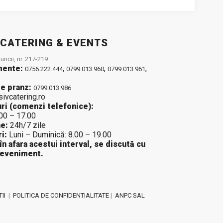
 CATERING & EVENTS
ncii, nr. 217-219
mente:
,
,
,
0756.222.444
0799.013.960
0799.013.961
e pranz:
0799.013.986
sivcatering.ro
ri (comenzi telefonice):
.00 – 17.00
e:
24h/7 zile
i:
Luni – Duminică: 8.00 – 19.00
 în afara acestui interval, se discută cu
 eveniment.
II
|
POLITICA DE CONFIDENTIALITATE
|
ANPC SAL