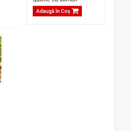
Adaugă în Coş
g