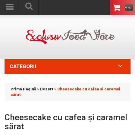
Vezi
Coşul
CATEGORII
Prima Pagină
>
Desert
>
Cheesecake cu cafea și caramel
sărat
Cheesecake cu cafea și caramel
sărat