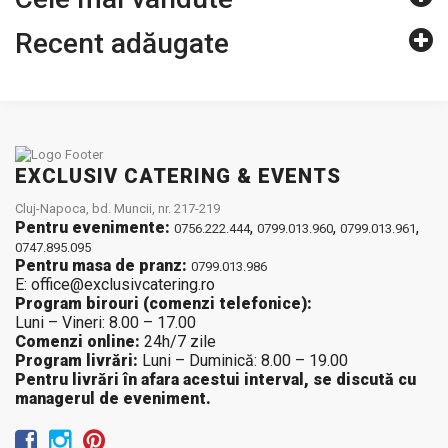
Recent adăugate
EXCLUSIV CATERING & EVENTS
Cluj-Napoca, bd. Muncii, nr. 217-219
Pentru evenimente:
,
,
,
0756.222.444
0799.013.960
0799.013.961
0747.895.095
Pentru masa de pranz:
0799.013.986
E: office@exclusivcatering.ro
Program birouri (comenzi telefonice):
Luni – Vineri: 8.00 – 17.00
Comenzi online:
24h/7 zile
Program livrări:
Luni – Duminică: 8.00 – 19.00
Pentru livrări în afara acestui interval, se discută cu
managerul de eveniment.