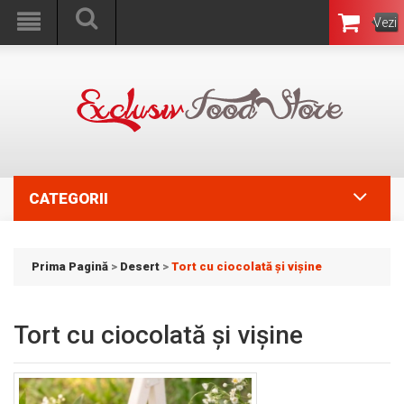
Vezi
Coşul
CATEGORII
Prima Pagină
>
Desert
>
Tort cu ciocolată şi vişine
Tort cu ciocolată şi vişine