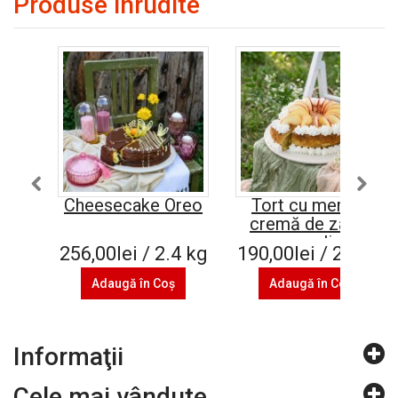
Produse înrudite
Cheesecake Oreo
Tort cu mere și
cremă de zahăr
caramelizat
256,00lei / 2.4 kg
190,00lei / 2.4 kg
Adaugă în Coş
Adaugă în Coş
Informaţii
Cele mai vândute