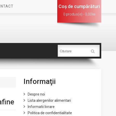
Coş de cumpărături
ONTACT
0 produs(e) - 0,00lei
Informaţii
Despre noi
afine
Lista alergenilor alimentari
Informatii livrare
Politica de confidentialitate