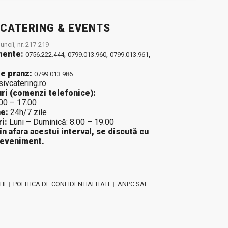
 CATERING & EVENTS
ncii, nr. 217-219
mente:
,
,
,
0756.222.444
0799.013.960
0799.013.961
e pranz:
0799.013.986
sivcatering.ro
ri (comenzi telefonice):
.00 – 17.00
e:
24h/7 zile
i:
Luni – Duminică: 8.00 – 19.00
 în afara acestui interval, se discută cu
 eveniment.
II
|
POLITICA DE CONFIDENTIALITATE
|
ANPC SAL