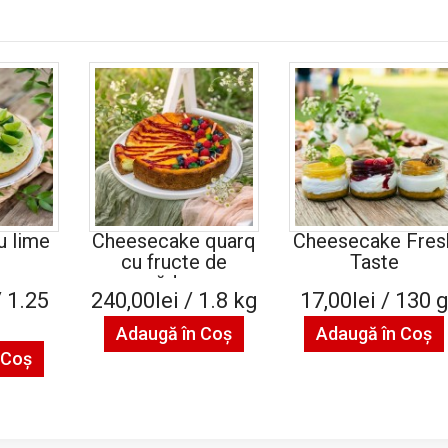
u lime
Cheesecake quarq
Cheesecake Fres
cu fructe de
Taste
pădure
/ 1.25
240,00lei / 1.8 kg
17,00lei / 130 
Adaugă în Coş
Adaugă în Coş
 Coş