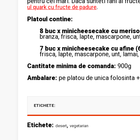
pentru cei mari. Daca sunteti fani ai fru
.
ul quark cu fructe de padure
Platoul contine:
8 buc x minicheesecake cu meriso
branza, frisca, lapte, mascarpone, un
7 buc x
minicheesecake cu afine (
frisca, lapte, mascarpone, unt, lamai,
Cantitate minima de comanda:
900g
Ambalare:
pe platou de unica folosinta +
ETICHETE:
Etichete:
,
desert
vegetarian