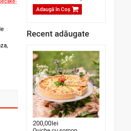
secake-
Adaugă în Coş
de
Recent adăugate
nza,
200,00lei
Quiche cu somon