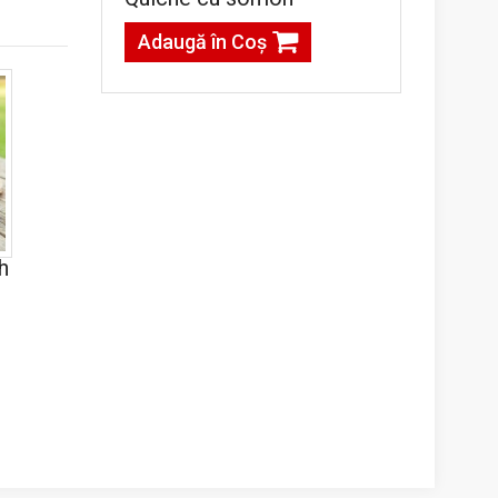
Adaugă în Coş
h
g