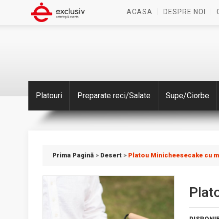
ACASA
DESPRE NOI
Platouri
Preparate reci/Salate
Supe/Ciorbe
Prima Pagină
>
Desert
>
Platou Minicheesecake cu me
Plat
DISPONIB