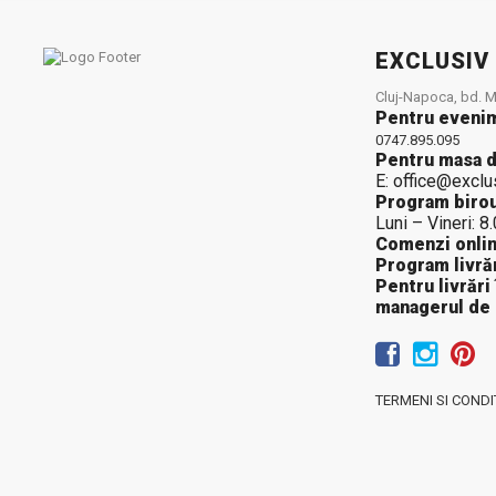
EXCLUSIV
Cluj-Napoca, bd. Mu
Pentru eveni
0747.895.095
Pentru masa d
E: office@exclu
Program birou
Luni – Vineri: 8
Comenzi onlin
Program livrăr
Pentru livrări
managerul de
TERMENI SI CONDIT