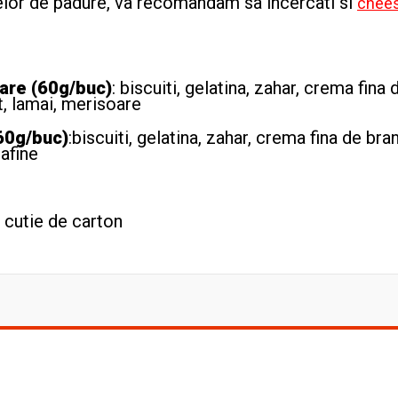
ctelor de padure, va recomandam sa incercati si
chee
are (60g/buc)
: biscuiti, gelatina, zahar, crema fina 
t, lamai, merisoare
60g/buc)
:biscuiti, gelatina, zahar, crema fina de bra
 afine
 cutie de carton