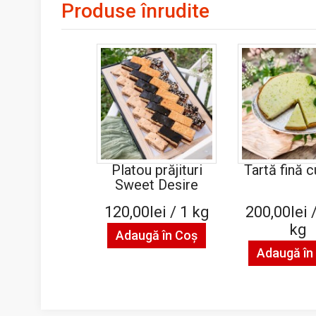
Produse înrudite
Platou prăjituri
Tartă fină c
Sweet Desire
120,00lei / 1 kg
200,00lei 
kg
Adaugă în Coş
Adaugă în