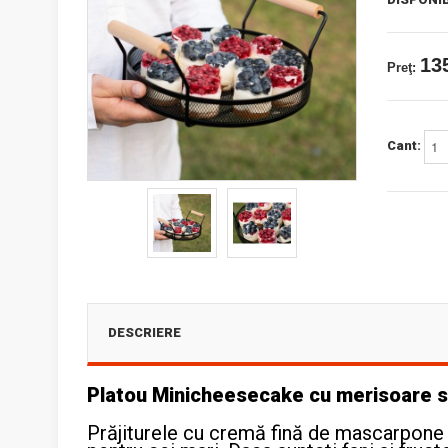
135
Preţ:
Cant:
DESCRIERE
Platou Minicheesecake cu merisoare s
Prăjiturele cu cremă fină de mascarpone și