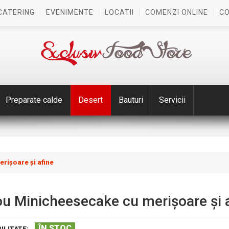
CATERING
EVENIMENTE
LOCATII
COMENZI ONLINE
C
Preparate calde
Desert
Bauturi
Servicii
rișoare și afine
ou Minicheesecake cu merișoare și 
ÎN STOC
ILITATE: