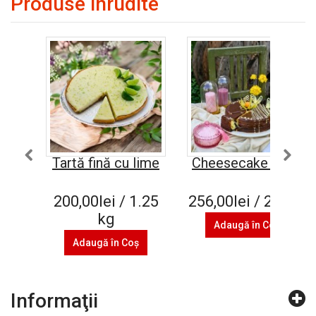
Produse înrudite
Tartă fină cu lime
Cheesecake Oreo
200,00lei / 1.25
256,00lei / 2.4 kg
kg
Adaugă în Coş
Adaugă în Coş
Informaţii