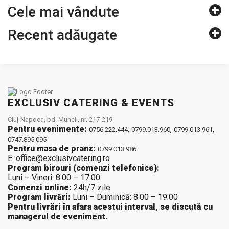
Cele mai vândute
Recent adăugate
EXCLUSIV CATERING & EVENTS
Cluj-Napoca, bd. Muncii, nr. 217-219
Pentru evenimente:
,
,
,
0756.222.444
0799.013.960
0799.013.961
0747.895.095
Pentru masa de pranz:
0799.013.986
E: office@exclusivcatering.ro
Program birouri (comenzi telefonice):
Luni – Vineri: 8.00 – 17.00
Comenzi online:
24h/7 zile
Program livrări:
Luni – Duminică: 8.00 – 19.00
Pentru livrări în afara acestui interval, se discută cu
managerul de eveniment.