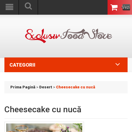
Vezi
Coşul
CATEGORII
Prima Pagină
>
Desert
>
Cheesecake cu nucă
Cheesecake cu nucă