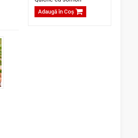
Adaugă în Coş
g