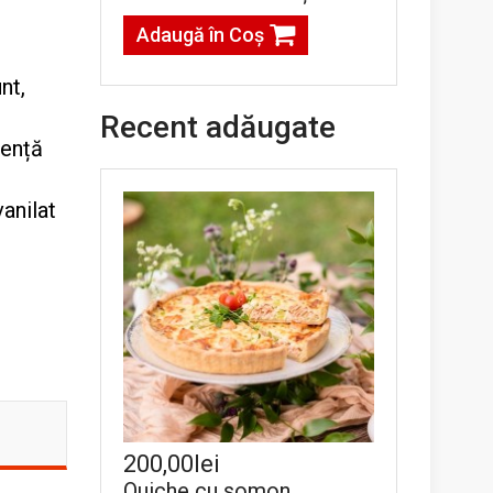
Adaugă în Coş
nt,
Recent adăugate
sență
vanilat
200,00lei
Quiche cu somon