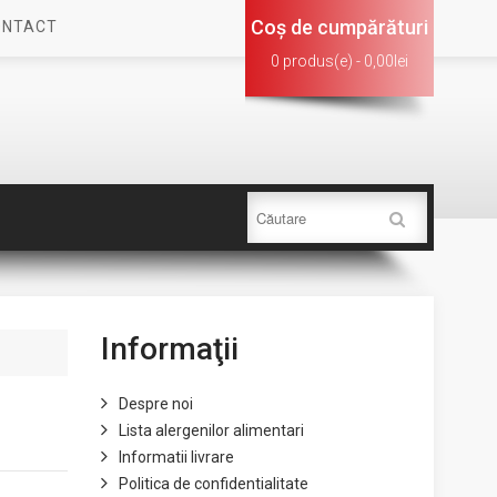
Coş de cumpărături
ONTACT
0 produs(e) - 0,00lei
Informaţii
Despre noi
Lista alergenilor alimentari
Informatii livrare
Politica de confidentialitate