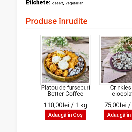
Etichete:
,
desert
vegetarian
Produse înrudite
Platou de fursecuri
Crinkles
Better Coffee
ciocola
110,00lei / 1 kg
75,00lei /
Adaugă în Coş
Adaugă în