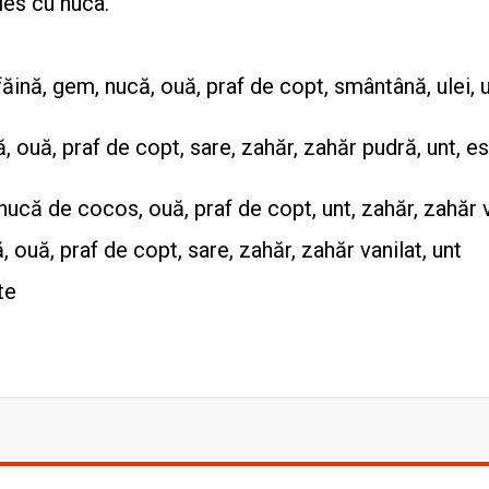
ies cu nuca.
 făină, gem, nucă, ouă, praf de copt, smântână, ulei, u
nă, ouă, praf de copt, sare, zahăr, zahăr pudră, unt, e
, nucă de cocos, ouă, praf de copt, unt, zahăr, zahăr 
ă, ouă, praf de copt, sare, zahăr, zahăr vanilat, unt
te