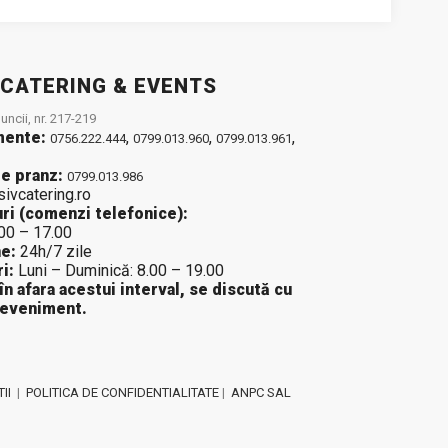
 CATERING & EVENTS
ncii, nr. 217-219
mente:
,
,
,
0756.222.444
0799.013.960
0799.013.961
e pranz:
0799.013.986
sivcatering.ro
ri (comenzi telefonice):
.00 – 17.00
e:
24h/7 zile
i:
Luni – Duminică: 8.00 – 19.00
 în afara acestui interval, se discută cu
 eveniment.
II
|
POLITICA DE CONFIDENTIALITATE
|
ANPC SAL