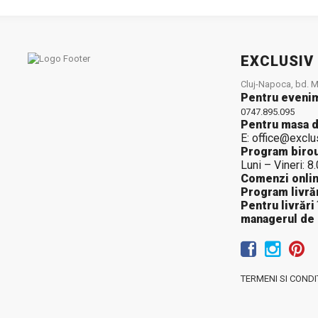
EXCLUSIV
Cluj-Napoca, bd. Mu
Pentru eveni
0747.895.095
Pentru masa d
E: office@exclu
Program birou
Luni – Vineri: 8
Comenzi onlin
Program livrăr
Pentru livrări
managerul de
TERMENI SI CONDIT