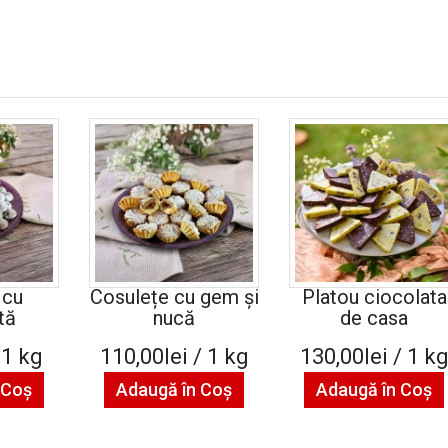
 cu
Cosulețe cu gem și
Platou ciocolata
tă
nucă
de casa
 1 kg
110,00lei / 1 kg
130,00lei / 1 k
 Coş
Adaugă în Coş
Adaugă în Coş