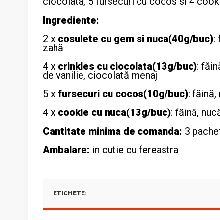
ciocolata, 5 fursecuri cu cocos si 4 cook
Ingrediente:
2 x
cosulete cu gem si nuca(40g/buc)
:
zahă
4 x
crinkles cu ciocolata(13g/buc)
: făi
de vanilie, ciocolată menaj
5 x
fursecuri cu cocos(10g/buc)
: făină
4 x
cookie cu nuca(13g/buc)
: făină, nuc
Cantitate minima de comanda:
3 pache
Ambalare:
in cutie cu fereastra
ETICHETE: