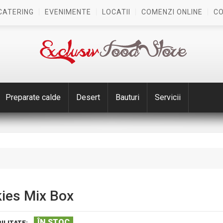
CATERING
EVENIMENTE
LOCATII
COMENZI ONLINE
C
Preparate calde
Desert
Bauturi
Servicii
ies Mix Box
ÎN STOC
ILITATE: