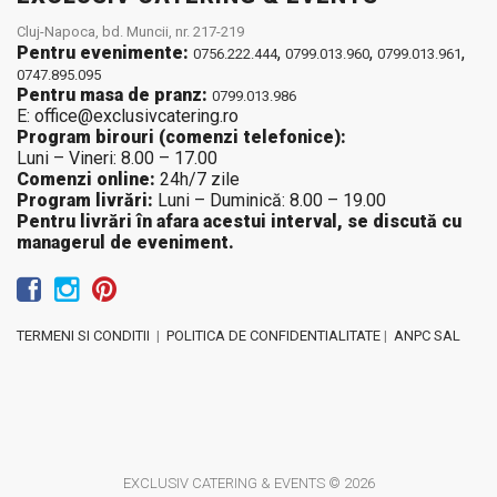
Cluj-Napoca, bd. Muncii, nr. 217-219
Pentru evenimente:
,
,
,
0756.222.444
0799.013.960
0799.013.961
0747.895.095
Pentru masa de pranz:
0799.013.986
E: office@exclusivcatering.ro
Program birouri (comenzi telefonice):
Luni – Vineri: 8.00 – 17.00
Comenzi online:
24h/7 zile
Program livrări:
Luni – Duminică: 8.00 – 19.00
Pentru livrări în afara acestui interval, se discută cu
managerul de eveniment.
TERMENI SI CONDITII
|
POLITICA DE CONFIDENTIALITATE
|
ANPC SAL
EXCLUSIV CATERING & EVENTS © 2026