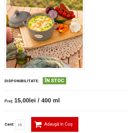
ÎN STOC
DISPONIBILITATE:
15,00lei / 400 ml
Preţ:
Adaugă în Coş
Cant: