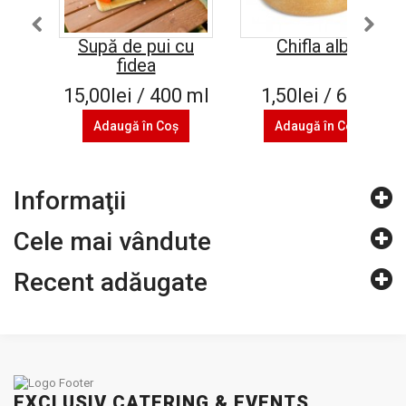
Supă de pui cu
Chifla alba
fidea
15,00lei / 400 ml
1,50lei / 60 g
Adaugă în Coş
Adaugă în Coş
Informaţii
Cele mai vândute
Recent adăugate
EXCLUSIV CATERING & EVENTS