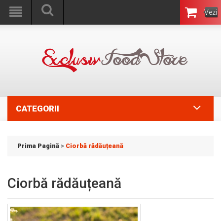
Vezi
Coşul
CATEGORII
Prima Pagină
>
Ciorbă rădăuțeană
Ciorbă rădăuțeană