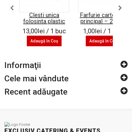
Clesti unica
Farfurie carton fel
folosinta plastic
principal – 22 cm
13,00lei / 1 buc
1,00lei / 1 buc
Adaugă în Coş
Adaugă în Coş
Informaţii
Cele mai vândute
Recent adăugate
EXCLUSIV CATERING & EVENTS