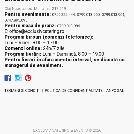
Cluj-Napoca, bd. Muncii, nr. 217-219
Pentru evenimente:
,
,
,
0756.222.444
0799.013.960
0799.013.961
0747.895.095
Pentru masa de pranz:
0799.013.986
E: office@exclusivcatering.ro
Program birouri (comenzi telefonice):
Luni – Vineri: 8.00 – 17.00
Comenzi online:
24h/7 zile
Program livrări:
Luni – Duminică: 8.00 – 19.00
Pentru livrări în afara acestui interval, se discută cu
managerul de eveniment.
TERMENI SI CONDITII
|
POLITICA DE CONFIDENTIALITATE
|
ANPC SAL
EXCLUSIV CATERING & EVENTS © 2026