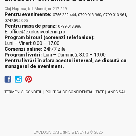
Cluj-Napoca, bd. Muncii, nr. 217-219
Pentru evenimente:
,
,
,
0756.222.444
0799.013.960
0799.013.961
0747.895.095
Pentru masa de pranz:
0799.013.986
E: office@exclusivcatering.ro
Program birouri (comenzi telefonice):
Luni – Vineri: 8.00 – 17.00
Comenzi online:
24h/7 zile
Program livrări:
Luni – Duminică: 8.00 – 19.00
Pentru livrări în afara acestui interval, se discută cu
managerul de eveniment.
TERMENI SI CONDITII
|
POLITICA DE CONFIDENTIALITATE
|
ANPC SAL
EXCLUSIV CATERING & EVENTS © 2026