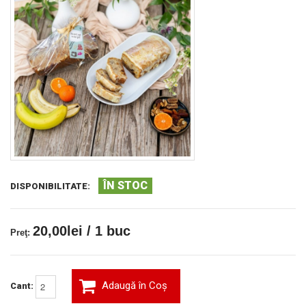
ÎN STOC
DISPONIBILITATE:
20,00lei / 1 buc
Preţ:
Adaugă în Coş
Cant: