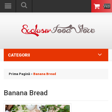
Vezi
Coşul
CATEGORII
Prima Pagină
>
Banana Bread
Banana Bread