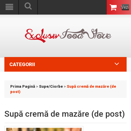
Vezi
Coşul
CATEGORII
Prima Pagină
>
Supe/Ciorbe
>
Supă cremă de mazăre (de
post)
Supă cremă de mazăre (de post)