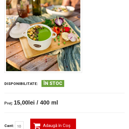
ÎN STOC
DISPONIBILITATE:
15,00lei / 400 ml
Preţ:
Adaugă în Coş
Cant: