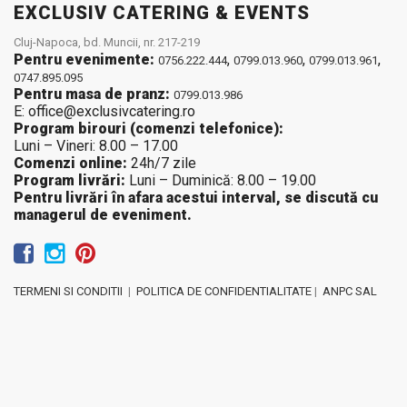
EXCLUSIV CATERING & EVENTS
Cluj-Napoca, bd. Muncii, nr. 217-219
Pentru evenimente:
,
,
,
0756.222.444
0799.013.960
0799.013.961
0747.895.095
Pentru masa de pranz:
0799.013.986
E: office@exclusivcatering.ro
Program birouri (comenzi telefonice):
Luni – Vineri: 8.00 – 17.00
Comenzi online:
24h/7 zile
Program livrări:
Luni – Duminică: 8.00 – 19.00
Pentru livrări în afara acestui interval, se discută cu
managerul de eveniment.
TERMENI SI CONDITII
|
POLITICA DE CONFIDENTIALITATE
|
ANPC SAL