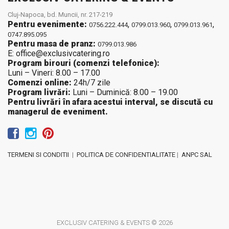
Cluj-Napoca, bd. Muncii, nr. 217-219
Pentru evenimente:
,
,
,
0756.222.444
0799.013.960
0799.013.961
0747.895.095
Pentru masa de pranz:
0799.013.986
E: office@exclusivcatering.ro
Program birouri (comenzi telefonice):
Luni – Vineri: 8.00 – 17.00
Comenzi online:
24h/7 zile
Program livrări:
Luni – Duminică: 8.00 – 19.00
Pentru livrări în afara acestui interval, se discută cu
managerul de eveniment.
TERMENI SI CONDITII
|
POLITICA DE CONFIDENTIALITATE
|
ANPC SAL
EXCLUSIV CATERING & EVENTS © 2026