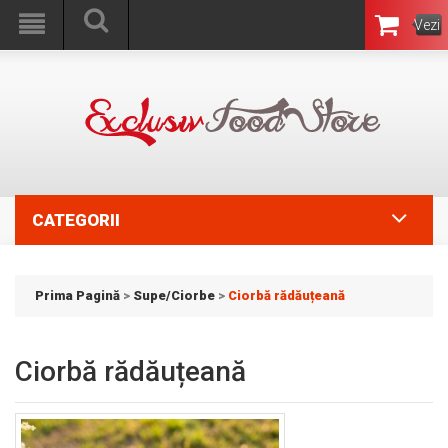
Vezi
Coşul
CATEGORII
Prima Pagină
>
Supe/Ciorbe
>
Ciorbă rădăuțeană
Ciorbă rădăuțeană