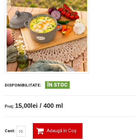
ÎN STOC
DISPONIBILITATE:
15,00lei / 400 ml
Preţ:
Adaugă în Coş
Cant: