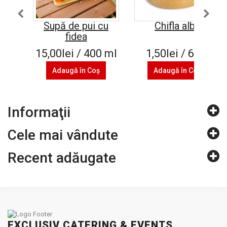
Supă de pui cu
Chifla alba
fidea
15,00lei / 400 ml
1,50lei / 60 g
Adaugă în Coş
Adaugă în Coş
Informaţii
Cele mai vândute
Recent adăugate
EXCLUSIV CATERING & EVENTS