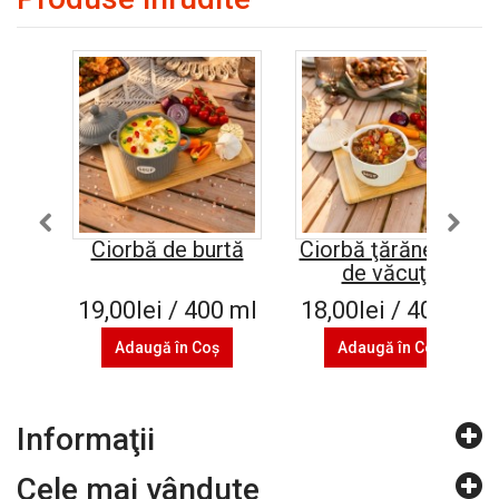
Ciorbă de burtă
Ciorbă ţărănească
de văcuţă
19,00lei / 400 ml
18,00lei / 400 ml
Adaugă în Coş
Adaugă în Coş
Informaţii
Cele mai vândute