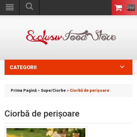
Vezi
Coşul
CATEGORII
Prima Pagină
>
Supe/Ciorbe
>
Ciorbă de perișoare
Ciorbă de perișoare