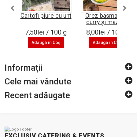
Cartofi piure cu unt
Orez basmati cu
curry și mazăre
7,50lei / 100 g
8,00lei / 100 g
Adaugă în Coş
Adaugă în Coş
Informaţii
Cele mai vândute
Recent adăugate
EXCLUSIV CATERING & EVENTS