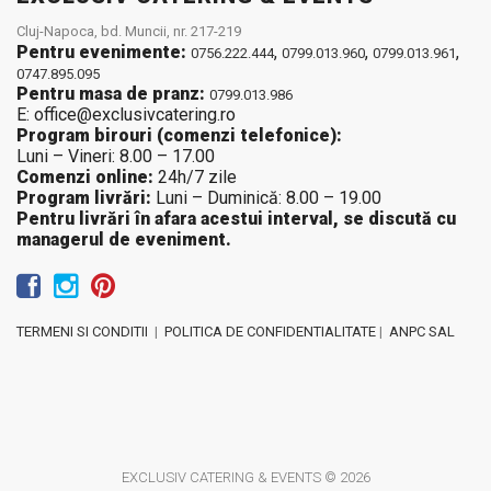
Cluj-Napoca, bd. Muncii, nr. 217-219
Pentru evenimente:
,
,
,
0756.222.444
0799.013.960
0799.013.961
0747.895.095
Pentru masa de pranz:
0799.013.986
E: office@exclusivcatering.ro
Program birouri (comenzi telefonice):
Luni – Vineri: 8.00 – 17.00
Comenzi online:
24h/7 zile
Program livrări:
Luni – Duminică: 8.00 – 19.00
Pentru livrări în afara acestui interval, se discută cu
managerul de eveniment.
TERMENI SI CONDITII
|
POLITICA DE CONFIDENTIALITATE
|
ANPC SAL
EXCLUSIV CATERING & EVENTS © 2026