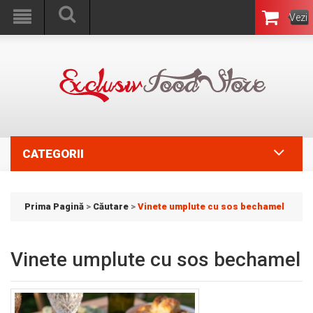
Vezi
Coşul
CATEGORII
Prima Pagină
>
Căutare
>
Vinete umplute cu sos bechamel
Vinete umplute cu sos bechamel