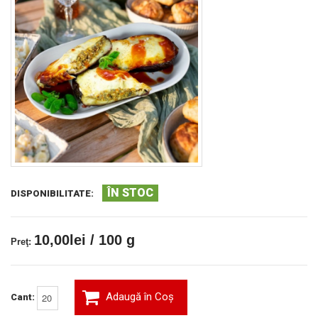
ÎN STOC
DISPONIBILITATE:
10,00lei / 100 g
Preţ:
Adaugă în Coş
Cant: