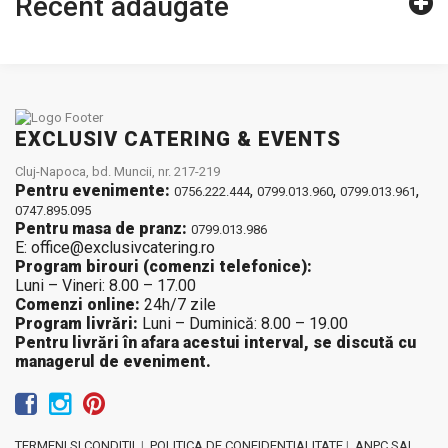
Recent adăugate
EXCLUSIV CATERING & EVENTS
Cluj-Napoca, bd. Muncii, nr. 217-219
Pentru evenimente:
,
,
,
0756.222.444
0799.013.960
0799.013.961
0747.895.095
Pentru masa de pranz:
0799.013.986
E: office@exclusivcatering.ro
Program birouri (comenzi telefonice):
Luni – Vineri: 8.00 – 17.00
Comenzi online:
24h/7 zile
Program livrări:
Luni – Duminică: 8.00 – 19.00
Pentru livrări în afara acestui interval, se discută cu
managerul de eveniment.
TERMENI SI CONDITII
|
POLITICA DE CONFIDENTIALITATE
|
ANPC SAL