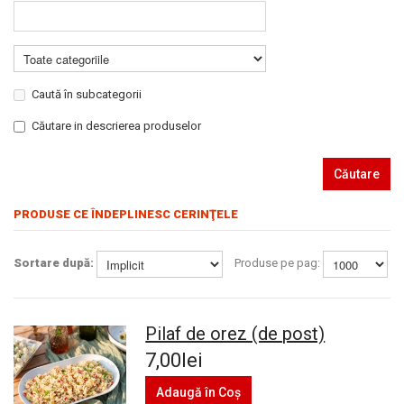
Caută în subcategorii
Căutare in descrierea produselor
Căutare
PRODUSE CE ÎNDEPLINESC CERINŢELE
Sortare după:
Produse pe pag:
Pilaf de orez (de post)
7,00lei
Adaugă în Coş