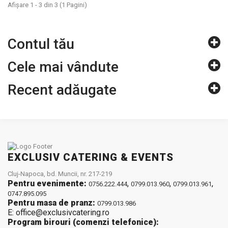
Afişare 1 - 3 din 3 (1 Pagini)
Contul tău
Cele mai vândute
Recent adăugate
EXCLUSIV CATERING & EVENTS
Cluj-Napoca, bd. Muncii, nr. 217-219
Pentru evenimente:
,
,
,
0756.222.444
0799.013.960
0799.013.961
0747.895.095
Pentru masa de pranz:
0799.013.986
E: office@exclusivcatering.ro
Program birouri (comenzi telefonice):