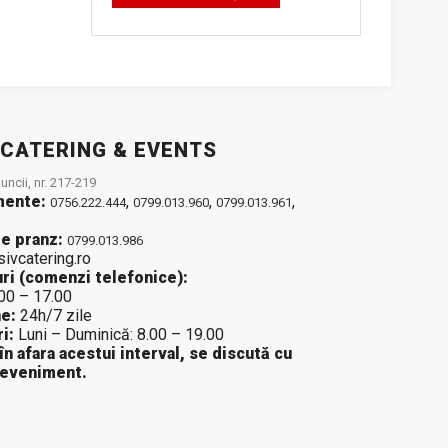
 CATERING & EVENTS
ncii, nr. 217-219
mente:
,
,
,
0756.222.444
0799.013.960
0799.013.961
e pranz:
0799.013.986
sivcatering.ro
ri (comenzi telefonice):
.00 – 17.00
e:
24h/7 zile
i:
Luni – Duminică: 8.00 – 19.00
 în afara acestui interval, se discută cu
 eveniment.