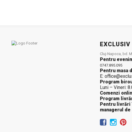
EXCLUSIV
Cluj-Napoca, bd. Mu
Pentru eveni
0747.895.095
Pentru masa d
E: office@exclu
Program birou
Luni – Vineri: 8
Comenzi onlin
Program livrăr
Pentru livrări
managerul de