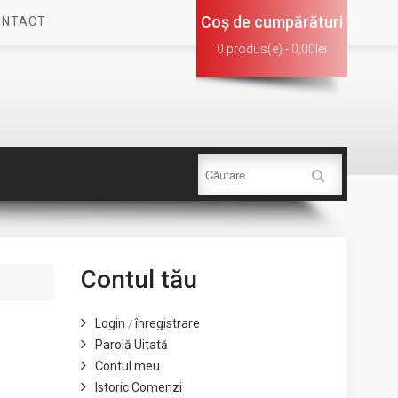
Coş de cumpărături
ONTACT
0 produs(e) - 0,00lei
Contul tău
Login
înregistrare
/
Parolă Uitată
Contul meu
Istoric Comenzi