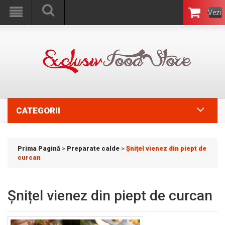
Vezi
Coşul
CATEGORII
Prima Pagină
>
Preparate calde
>
Șnițel vienez din piept de
curcan
Șnițel vienez din piept de curcan