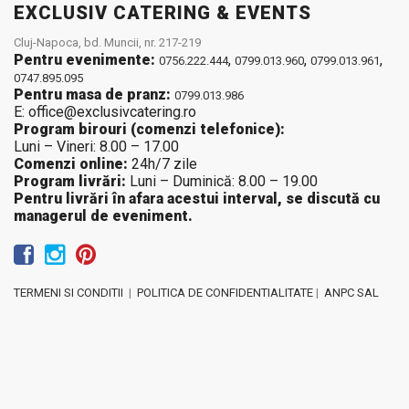
EXCLUSIV CATERING & EVENTS
Cluj-Napoca, bd. Muncii, nr. 217-219
Pentru evenimente:
,
,
,
0756.222.444
0799.013.960
0799.013.961
0747.895.095
Pentru masa de pranz:
0799.013.986
E: office@exclusivcatering.ro
Program birouri (comenzi telefonice):
Luni – Vineri: 8.00 – 17.00
Comenzi online:
24h/7 zile
Program livrări:
Luni – Duminică: 8.00 – 19.00
Pentru livrări în afara acestui interval, se discută cu
managerul de eveniment.
TERMENI SI CONDITII
|
POLITICA DE CONFIDENTIALITATE
|
ANPC SAL