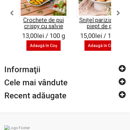
Crochete de pui
Șnițel parizian din
crispy cu salvie
piept de pui
13,00lei / 100 g
15,00lei / 100 g
Adaugă în Coş
Adaugă în Coş
Informaţii
Cele mai vândute
Recent adăugate