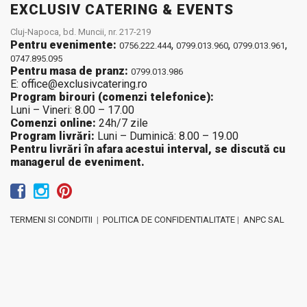
EXCLUSIV CATERING & EVENTS
Cluj-Napoca, bd. Muncii, nr. 217-219
Pentru evenimente:
,
,
,
0756.222.444
0799.013.960
0799.013.961
0747.895.095
Pentru masa de pranz:
0799.013.986
E: office@exclusivcatering.ro
Program birouri (comenzi telefonice):
Luni – Vineri: 8.00 – 17.00
Comenzi online:
24h/7 zile
Program livrări:
Luni – Duminică: 8.00 – 19.00
Pentru livrări în afara acestui interval, se discută cu
managerul de eveniment.
TERMENI SI CONDITII
|
POLITICA DE CONFIDENTIALITATE
|
ANPC SAL