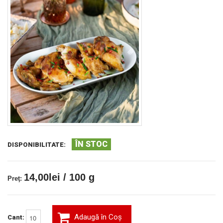
ÎN STOC
DISPONIBILITATE:
14,00lei / 100 g
Preţ:
Adaugă în Coş
Cant: