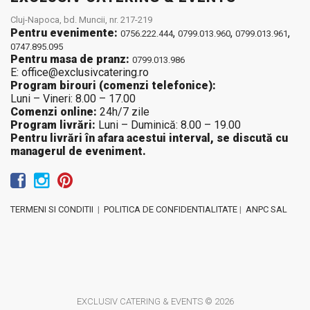
Cluj-Napoca, bd. Muncii, nr. 217-219
Pentru evenimente:
,
,
,
0756.222.444
0799.013.960
0799.013.961
0747.895.095
Pentru masa de pranz:
0799.013.986
E: office@exclusivcatering.ro
Program birouri (comenzi telefonice):
Luni – Vineri: 8.00 – 17.00
Comenzi online:
24h/7 zile
Program livrări:
Luni – Duminică: 8.00 – 19.00
Pentru livrări în afara acestui interval, se discută cu
managerul de eveniment.
TERMENI SI CONDITII
|
POLITICA DE CONFIDENTIALITATE
|
ANPC SAL
EXCLUSIV CATERING & EVENTS © 2026