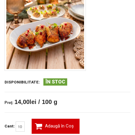
ÎN STOC
DISPONIBILITATE:
14,00lei / 100 g
Preţ:
Adaugă în Coş
Cant: