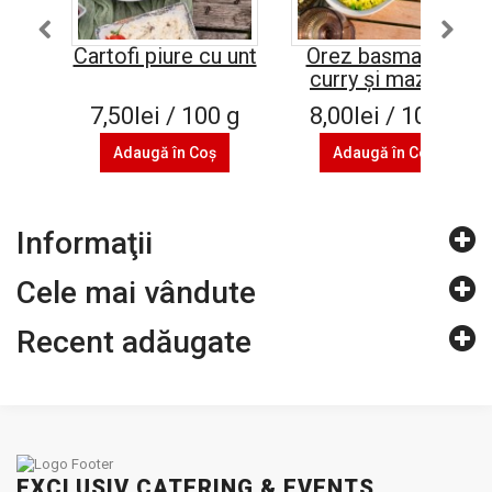
Cartofi piure cu unt
Orez basmati cu
curry și mazăre
7,50lei / 100 g
8,00lei / 100 g
Adaugă în Coş
Adaugă în Coş
Informaţii
Cele mai vândute
Recent adăugate
EXCLUSIV CATERING & EVENTS