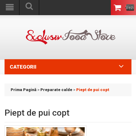
Vezi
Coşul
CATEGORII
Prima Pagină
>
Preparate calde
>
Piept de pui copt
Piept de pui copt