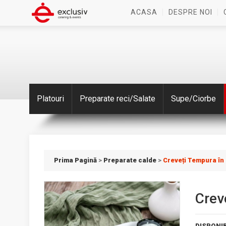
ACASA
DESPRE NOI
Platouri
Preparate reci/Salate
Supe/Ciorbe
Prima Pagină
>
Preparate calde
>
Creveți Tempura î
Crev
DISPONIB