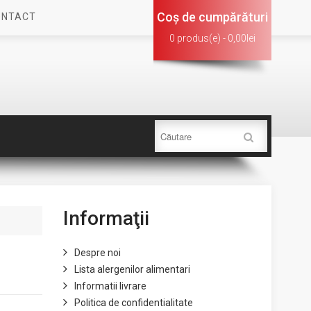
Coş de cumpărături
ONTACT
0 produs(e) - 0,00lei
Informaţii
Despre noi
Lista alergenilor alimentari
Informatii livrare
Politica de confidentialitate