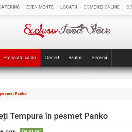
CATERING
EVENIMENTE
LOCATII
COMENZI ONLINE
C
Preparate calde
Desert
Bauturi
Servicii
n pesmet Panko
eți Tempura în pesmet Panko
ÎN STOC
ILITATE: