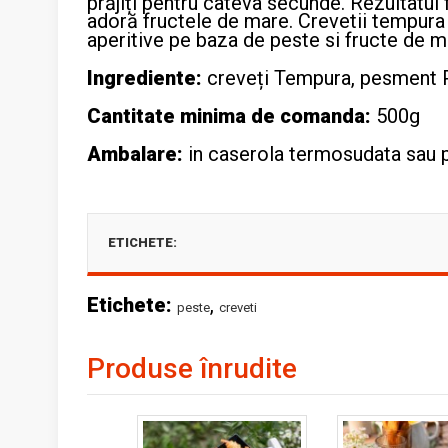
prăjiți pentru câteva secunde. Rezultatul 
adoră fructele de mare. Crevetii tempura i
aperitive pe baza de peste si fructe de m
Ingrediente:
creveți Tempura, pesment Pa
Cantitate minima de comanda:
500g
Ambalare:
in caserola termosudata sau p
ETICHETE:
Etichete:
,
peste
creveti
Produse înrudite