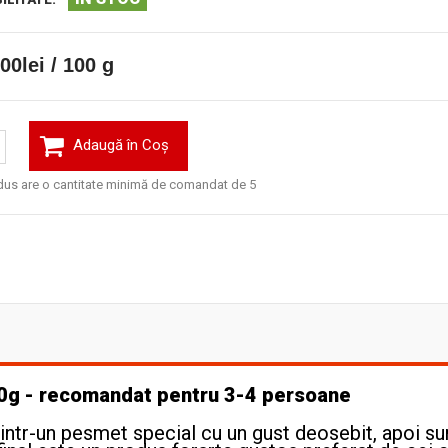
00lei / 100 g
Adaugă în Coş
us are o cantitate minimă de comandat de 5
00g - recomandat pentru 3-4 persoane
printr-un pesmet special cu un gust deosebit, apoi su