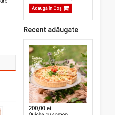
care
Adaugă în Coş
Recent adăugate
200,00lei
Quiche cu somon