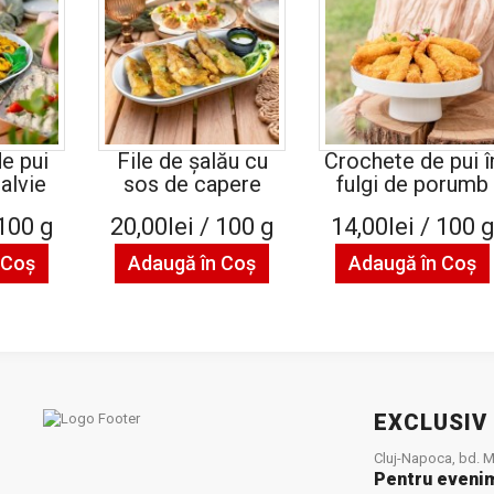
e pui
File de șalău cu
Crochete de pui î
alvie
sos de capere
fulgi de porumb
 100 g
20,00lei / 100 g
14,00lei / 100 
 Coş
Adaugă în Coş
Adaugă în Coş
EXCLUSIV
Cluj-Napoca, bd. Mu
Pentru eveni