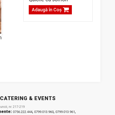
Adaugă în Coş
n
g
 CATERING & EVENTS
ncii, nr. 217-219
mente:
,
,
,
0756.222.444
0799.013.960
0799.013.961