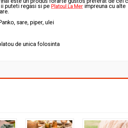
final este un produs forarte gustos preferat de cei 
i puteti regasi si pe
impreuna cu alte
Platoul La Mer
are.
nko, sare, piper, ulei
latou de unica folosinta