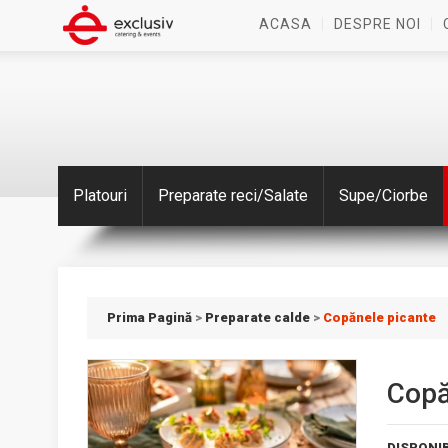
ACASA
DESPRE NOI
Platouri
Preparate reci/Salate
Supe/Ciorbe
Prima Pagină
>
Preparate calde
>
Copănele picante
Copă
DISPONIB