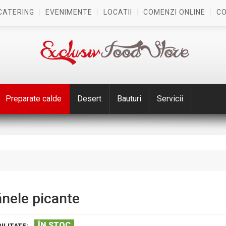
CATERING
EVENIMENTE
LOCATII
COMENZI ONLINE
C
Preparate calde
Desert
Bauturi
Servicii
nele picante
ÎN STOC
ILITATE: