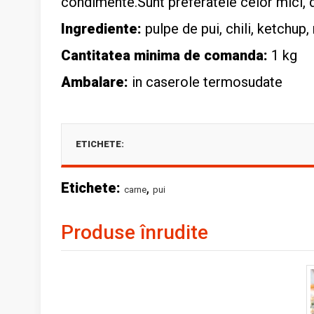
condimente.Sunt preferatele celor mici, d
Ingrediente:
pulpe de pui, chili, ketchup,
Cantitatea minima de comanda:
1 kg
Ambalare:
in caserole termosudate
ETICHETE:
Etichete:
,
carne
pui
Produse înrudite