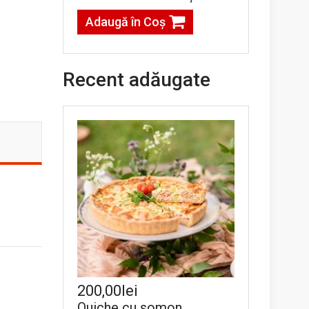
Adaugă în Coş
Recent adăugate
200,00lei
Quiche cu somon