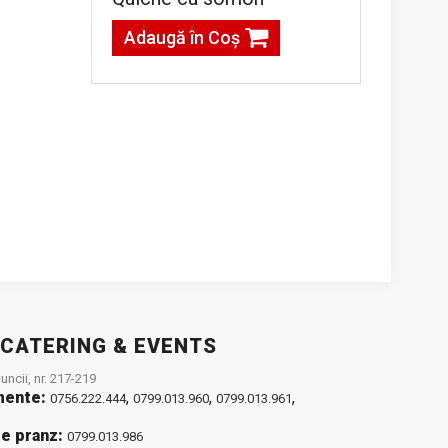
Adaugă în Coş
 CATERING & EVENTS
ncii, nr. 217-219
mente:
,
,
,
0756.222.444
0799.013.960
0799.013.961
e pranz:
0799.013.986