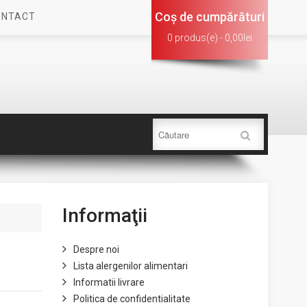
Coş de cumpărături
ONTACT
0 produs(e) - 0,00lei
Informaţii
Despre noi
Lista alergenilor alimentari
Informatii livrare
Politica de confidentialitate