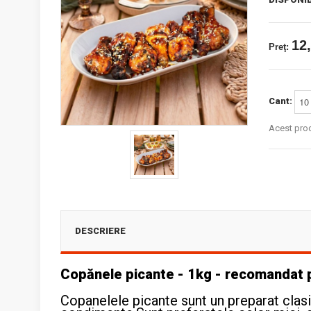
12,
Preţ:
Cant:
Acest pro
DESCRIERE
Copănele picante - 1kg - recomandat 
Copanelele picante sunt un preparat clas