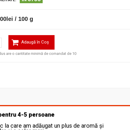
00lei / 100 g
Adaugă în Coş
dus are o cantitate minimă de comandat de 10
pentru 4-5 persoane
ic la care am adăugat un plus de aromă și