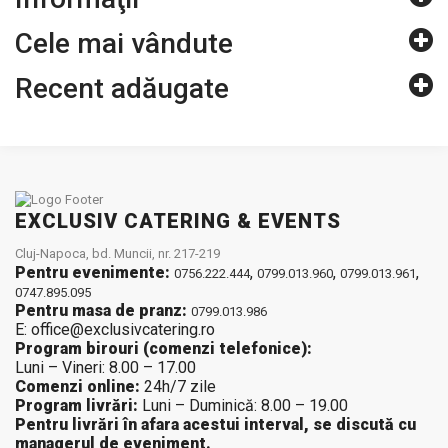
Cele mai vândute
Recent adăugate
EXCLUSIV CATERING & EVENTS
Cluj-Napoca, bd. Muncii, nr. 217-219
Pentru evenimente:
,
,
,
0756.222.444
0799.013.960
0799.013.961
0747.895.095
Pentru masa de pranz:
0799.013.986
E: office@exclusivcatering.ro
Program birouri (comenzi telefonice):
Luni – Vineri: 8.00 – 17.00
Comenzi online:
24h/7 zile
Program livrări:
Luni – Duminică: 8.00 – 19.00
Pentru livrări în afara acestui interval, se discută cu
managerul de eveniment.