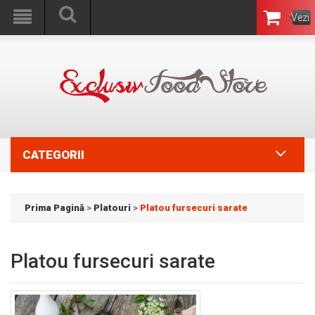
Vezi
Coşul
CATEGORII
Prima Pagină
>
Platouri
>
Platou fursecuri sarate
Platou fursecuri sarate