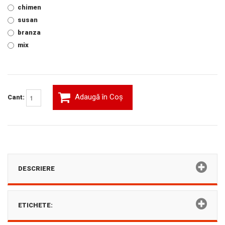
chimen
susan
branza
mix
Adaugă în Coş
Cant:
DESCRIERE
ETICHETE: