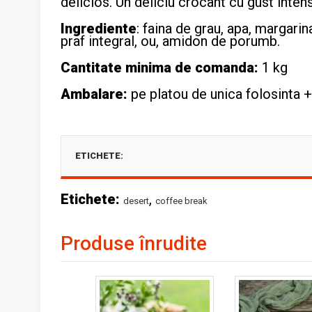
delicios. Un deliciu crocant cu gust inten
Ingrediente
: faina de grau, apa, margarin
praf integral, ou, amidon de porumb.
Cantitate minima de comanda:
1 kg
Ambalare:
pe platou de unica folosinta +
ETICHETE:
Etichete:
,
desert
coffee break
Produse înrudite