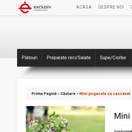
ACASA
DESPRE NOI
Platouri
Preparate reci/Salate
Supe/Ciorbe
Prima Pagină
>
Căutare
>
Mini pogacele cu cascaval
Mini
DISPONIB