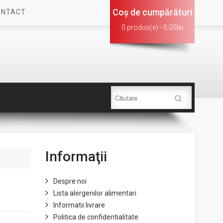
Coş de cumpărături
ONTACT
0 produs(e) - 0,00lei
Informaţii
Despre noi
Lista alergenilor alimentari
Informatii livrare
Politica de confidentialitate