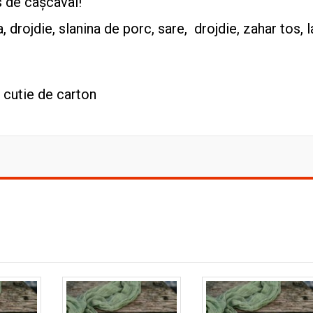
s de cașcaval!
a, drojdie, slanina de porc, sare, drojdie, zahar tos, 
 cutie de carton