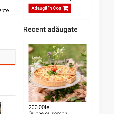
Adaugă în Coş
lapte
Recent adăugate
200,00lei
Quiche cu somon