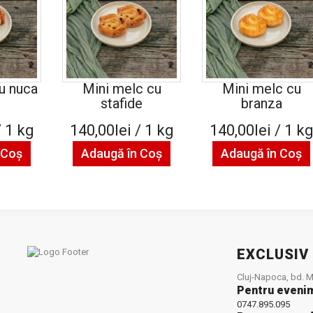
u nuca
Mini melc cu
Mini melc cu
stafide
branza
/ 1 kg
140,00lei / 1 kg
140,00lei / 1 k
 Coş
Adaugă în Coş
Adaugă în Coş
EXCLUSIV
Cluj-Napoca, bd. Mu
Pentru eveni
0747.895.095