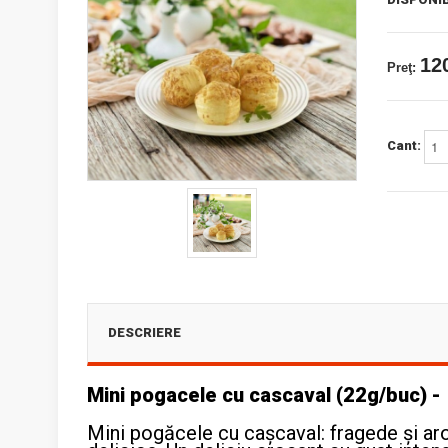
120
Preţ:
Cant:
DESCRIERE
Mini pogacele cu cascaval (22g/buc) 
Mini pogăcele cu cașcaval: fragede și aro