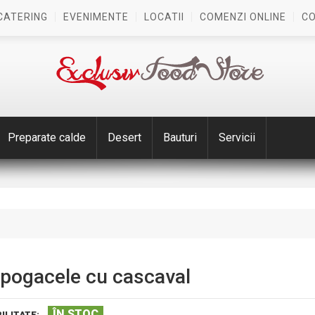
CATERING
EVENIMENTE
LOCATII
COMENZI ONLINE
C
Preparate calde
Desert
Bauturi
Servicii
 pogacele cu cascaval
ÎN STOC
ILITATE: