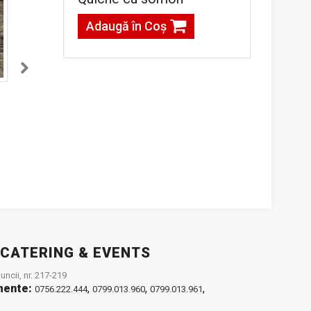
Adaugă în Coş
Mini gogoasa
Mini gogoasa
berlineza cu fructe
berlineza cu
de padure
ciocolata alba
g
120,00lei / 1 kg
120,00lei / 1 kg
Adaugă în Coş
Adaugă în Coş
 CATERING & EVENTS
ncii, nr. 217-219
mente:
,
,
,
0756.222.444
0799.013.960
0799.013.961