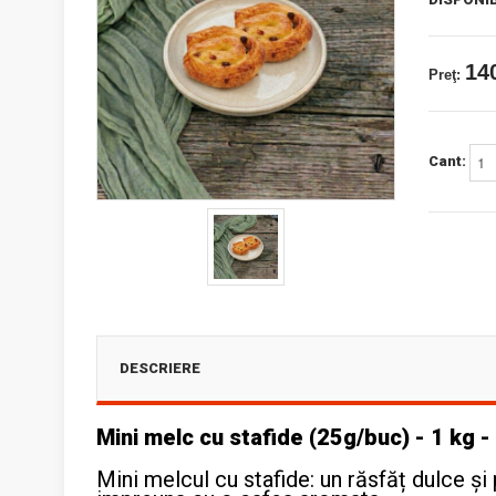
140
Preţ:
Cant:
DESCRIERE
Mini melc cu stafide (25g/buc) - 1 kg
Mini melcul cu stafide: un răsfăț dulce și