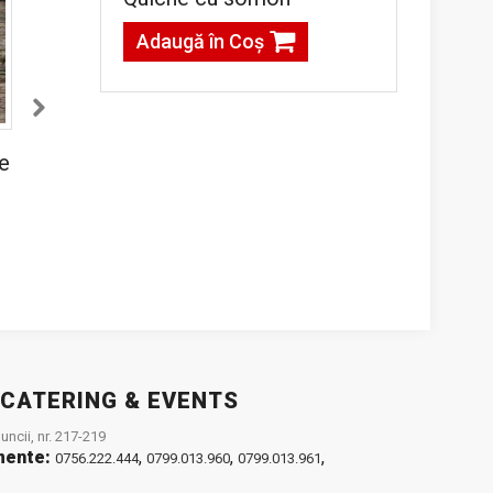
Adaugă în Coş
Mini gogoasa
Mini pain au
e
berlineza cu
chocolat
ciocolata alba
g
120,00lei / 1 kg
140,00lei / 1 kg
Adaugă în Coş
Adaugă în Coş
 CATERING & EVENTS
ncii, nr. 217-219
mente:
,
,
,
0756.222.444
0799.013.960
0799.013.961