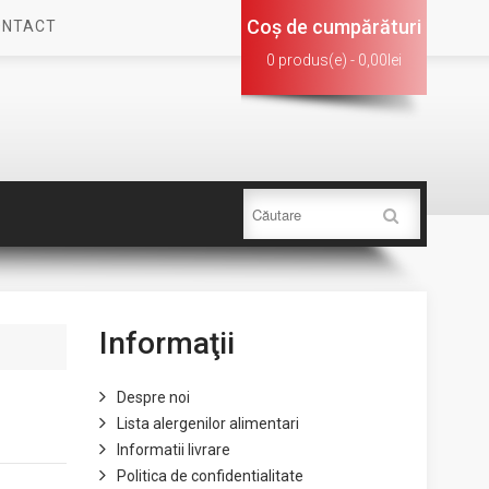
Coş de cumpărături
ONTACT
0 produs(e) - 0,00lei
Informaţii
Despre noi
Lista alergenilor alimentari
Informatii livrare
Politica de confidentialitate