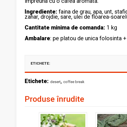
impreuna cu o cafea aromata.
Ingrediente:
faina de grau, apa, unt, stafi
zahar, drojdie, sare, ulei de floarea-soarel
Cantitate minima de comanda:
1 kg
Ambalare
: pe platou de unica folosinta 
ETICHETE:
Etichete:
,
desert
coffee break
Produse înrudite