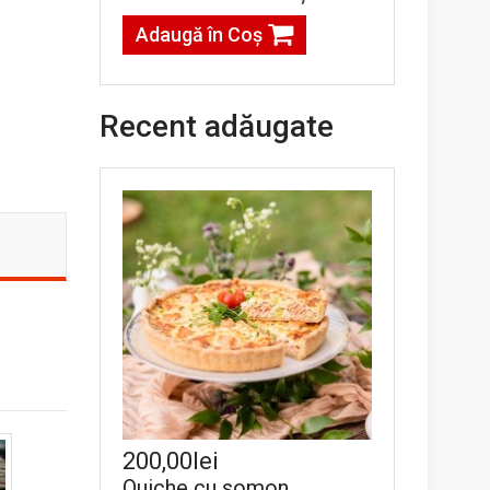
Adaugă în Coş
Recent adăugate
200,00lei
Quiche cu somon