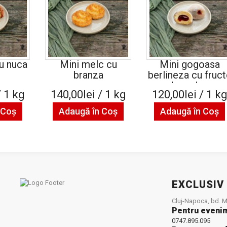
u nuca
Mini melc cu
Mini gogoasa
branza
berlineza cu fruct
de padure
/ 1 kg
140,00lei / 1 kg
120,00lei / 1 k
 Coş
Adaugă în Coş
Adaugă în Coş
EXCLUSIV
Cluj-Napoca, bd. Mu
Pentru eveni
0747.895.095