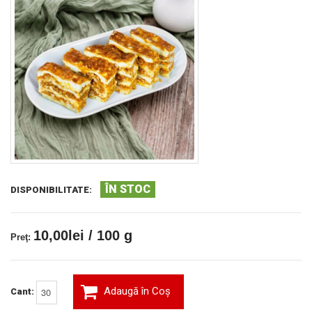
ÎN STOC
DISPONIBILITATE:
10,00lei / 100 g
Preţ:
Adaugă în Coş
Cant: