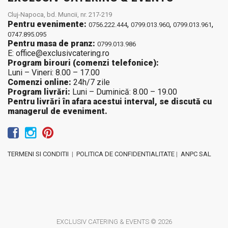
Cluj-Napoca, bd. Muncii, nr. 217-219
Pentru evenimente:
,
,
,
0756.222.444
0799.013.960
0799.013.961
0747.895.095
Pentru masa de pranz:
0799.013.986
E: office@exclusivcatering.ro
Program birouri (comenzi telefonice):
Luni – Vineri: 8.00 – 17.00
Comenzi online:
24h/7 zile
Program livrări:
Luni – Duminică: 8.00 – 19.00
Pentru livrări în afara acestui interval, se discută cu
managerul de eveniment.
TERMENI SI CONDITII
|
POLITICA DE CONFIDENTIALITATE
|
ANPC SAL
EXCLUSIV CATERING & EVENTS © 2026