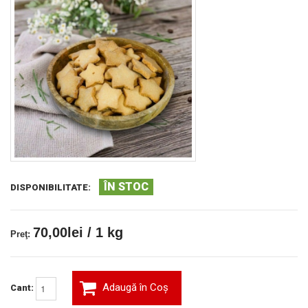
ÎN STOC
DISPONIBILITATE:
70,00lei / 1 kg
Preţ:
Adaugă în Coş
Cant: