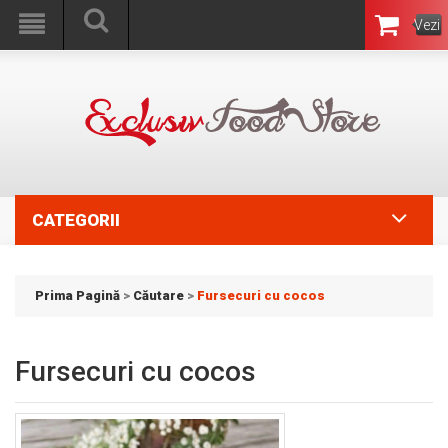
Vezi
Coşul
CATEGORII
Prima Pagină
>
Căutare
>
Fursecuri cu cocos
Fursecuri cu cocos