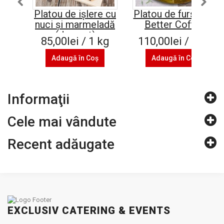
Platou de ișlere cu
Platou de fursecuri
nuci și marmeladă
Better Coffee
(de post)
85,00lei / 1 kg
110,00lei / 1 kg
Adaugă în Coş
Adaugă în Coş
Informaţii
Cele mai vândute
Recent adăugate
EXCLUSIV CATERING & EVENTS