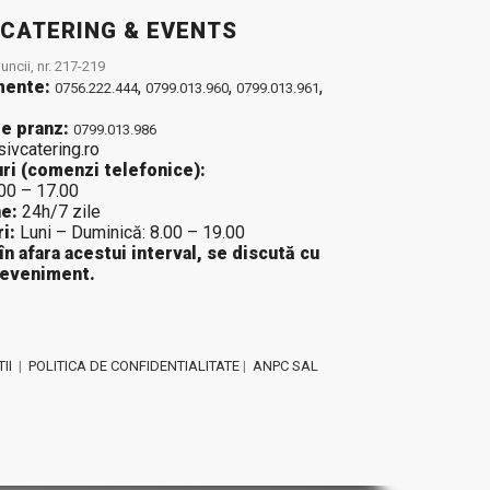
 CATERING & EVENTS
ncii, nr. 217-219
mente:
,
,
,
0756.222.444
0799.013.960
0799.013.961
e pranz:
0799.013.986
sivcatering.ro
ri (comenzi telefonice):
.00 – 17.00
e:
24h/7 zile
i:
Luni – Duminică: 8.00 – 19.00
 în afara acestui interval, se discută cu
 eveniment.
II
|
POLITICA DE CONFIDENTIALITATE
|
ANPC SAL