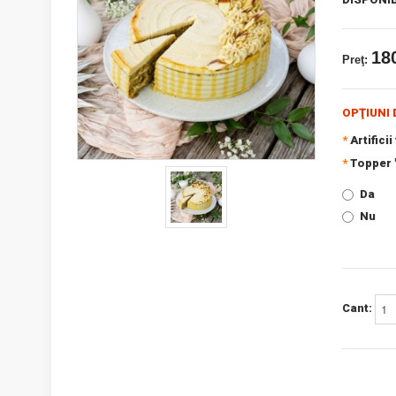
180
Preţ:
OPŢIUNI 
*
Artificii
*
Topper "
Da
Nu
Cant: