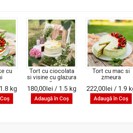
e cu
Tort cu ciocolata
Tort cu mac si
i
si visine cu glazura
zmeura
alba
 1.8 kg
180,00lei / 1.5 kg
222,00lei / 1.9 
 Coş
Adaugă în Coş
Adaugă în Coş