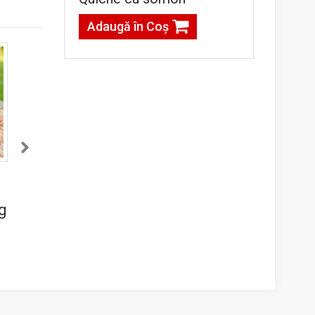
Adaugă în Coş
Tort Trio ciocolate
kg
246,00lei / 1.8 kg
Adaugă în Coş