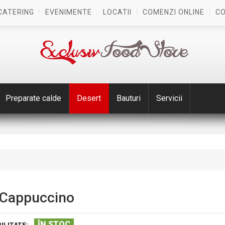
CATERING
EVENIMENTE
LOCATII
COMENZI ONLINE
C
Preparate calde
Desert
Bauturi
Servicii
 Cappuccino
ÎN STOC
ILITATE: