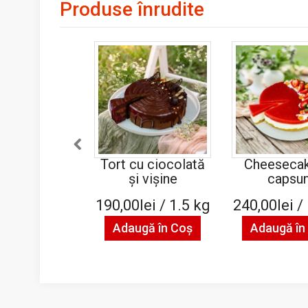
Produse înrudite
Tort cu ciocolată
Cheesecak
şi vişine
capsun
190,00lei / 1.5 kg
240,00lei /
Adaugă în Coş
Adaugă în