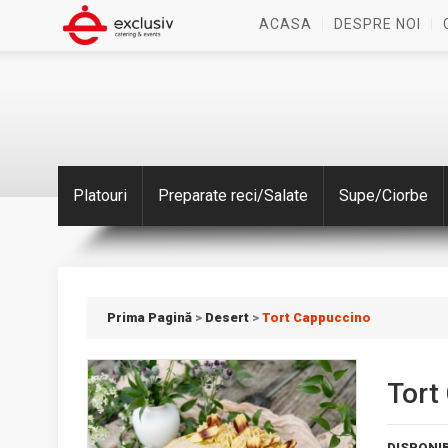
ACASA
DESPRE NOI
Platouri
Preparate reci/Salate
Supe/Ciorbe
Prima Pagină
>
Desert
>
Tort Cappuccino
Tort
DISPONIB