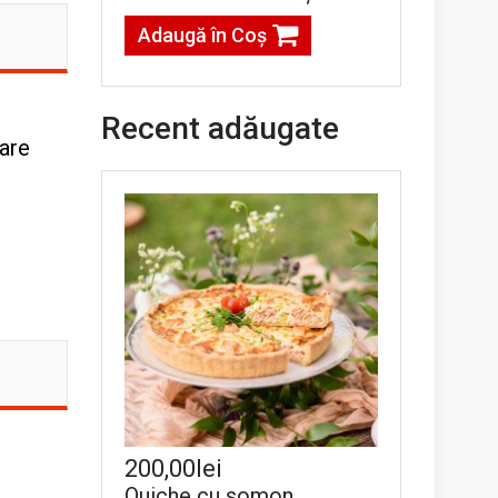
Adaugă în Coş
Recent adăugate
sare
200,00lei
Quiche cu somon