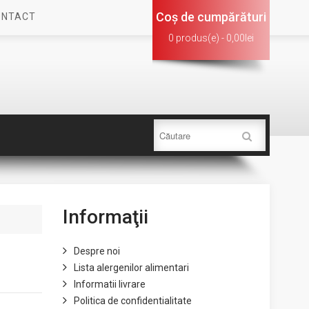
Coş de cumpărături
ONTACT
0 produs(e) - 0,00lei
Informaţii
Despre noi
Lista alergenilor alimentari
Informatii livrare
Politica de confidentialitate