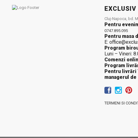
EXCLUSIV
Cluj-Napoca, bd. Mu
Pentru eveni
0747.895.095
Pentru masa d
E: office@exclu
Program birou
Luni – Vineri: 8
Comenzi onlin
Program livrăr
Pentru livrări
managerul de
TERMENI SI CONDIT