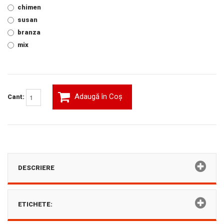
chimen
susan
branza
mix
Adaugă în Coş
Cant:
DESCRIERE
ETICHETE: