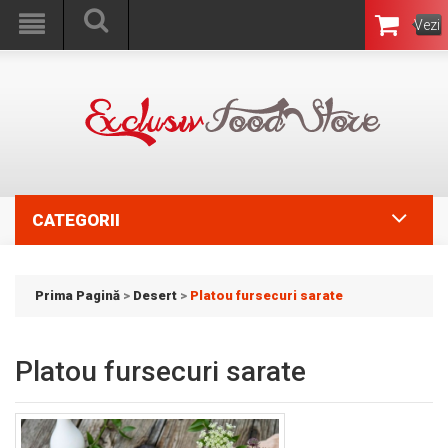
Vezi
Coşul
CATEGORII
Prima Pagină
>
Desert
>
Platou fursecuri sarate
Platou fursecuri sarate