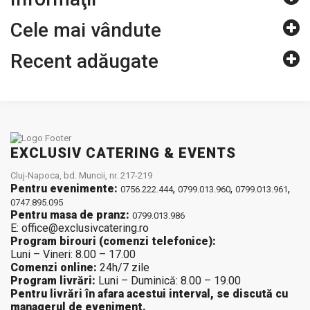
Cele mai vândute
Recent adăugate
EXCLUSIV CATERING & EVENTS
Cluj-Napoca, bd. Muncii, nr. 217-219
Pentru evenimente:
,
,
,
0756.222.444
0799.013.960
0799.013.961
0747.895.095
Pentru masa de pranz:
0799.013.986
E: office@exclusivcatering.ro
Program birouri (comenzi telefonice):
Luni – Vineri: 8.00 – 17.00
Comenzi online:
24h/7 zile
Program livrări:
Luni – Duminică: 8.00 – 19.00
Pentru livrări în afara acestui interval, se discută cu
managerul de eveniment.