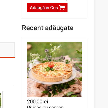
Adaugă în Coş
Recent adăugate
200,00lei
Quiche cu somon