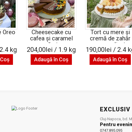
 Oreo
Cheesecake cu
Tort cu mere și
cafea și caramel
cremă de zahăr
sărat
caramelizat
 2.4 kg
204,00lei / 1.9 kg
190,00lei / 2.4 
 Coş
Adaugă în Coş
Adaugă în Coş
EXCLUSIV
Cluj-Napoca, bd. Mu
Pentru eveni
0747.895.095