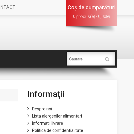
Coş de cumpărături
ONTACT
0 produs(e) - 0,00lei
Informaţii
Despre noi
Lista alergenilor alimentari
Informatii livrare
Politica de confidentialitate