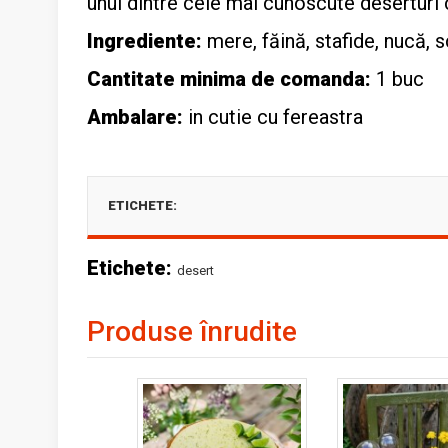
unul dintre cele mai cunoscute deserturi
Ingrediente:
mere, făină, stafide, nucă, 
Cantitate minima de comanda:
1 buc
Ambalare:
in cutie cu fereastra
ETICHETE:
Etichete:
desert
Produse înrudite