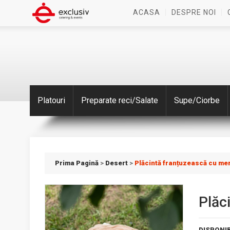
ACASA
DESPRE NOI
Platouri
Preparate reci/Salate
Supe/Ciorbe
Prima Pagină
>
Desert
>
Plăcintă franțuzească cu me
Plăc
DISPONIB