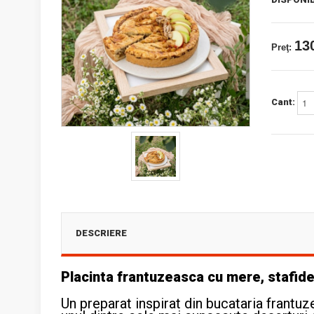
130
Preţ:
Cant:
DESCRIERE
Placinta frantuzeasca cu mere, stafide 
Un preparat inspirat din bucataria frantuz