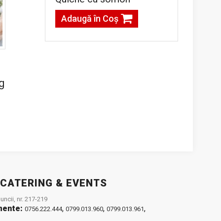
Adaugă în Coş
kg
 CATERING & EVENTS
ncii, nr. 217-219
mente:
,
,
,
0756.222.444
0799.013.960
0799.013.961