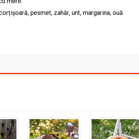
 cu mere.
scorțișoară, pesmet, zahăr, unt, margarina, ouă