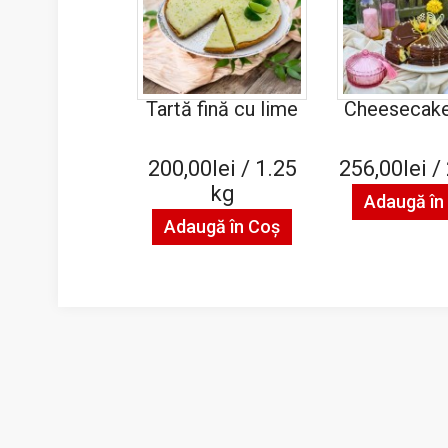
Tartă fină cu lime
Cheesecake
200,00lei / 1.25
256,00lei /
kg
Adaugă în
Adaugă în Coş