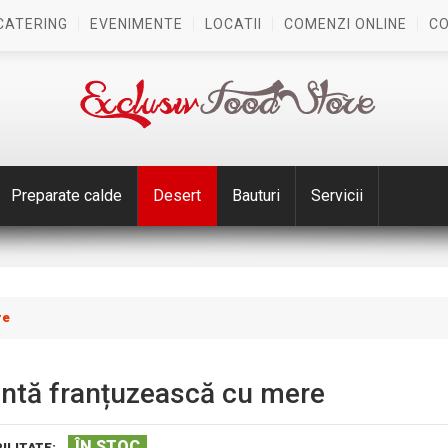
CATERING
EVENIMENTE
LOCATII
COMENZI ONLINE
C
Preparate calde
Desert
Bauturi
Servicii
re
intă franțuzească cu mere
ÎN STOC
ILITATE: