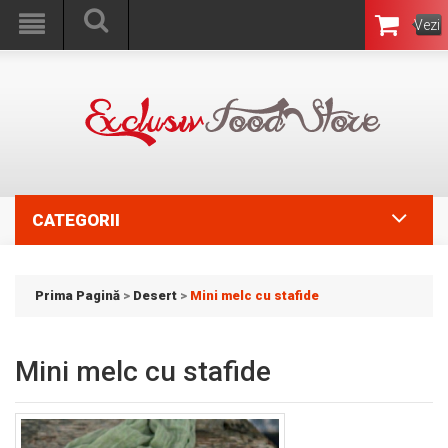
Vezi
Coşul
CATEGORII
Prima Pagină
>
Desert
>
Mini melc cu stafide
Mini melc cu stafide