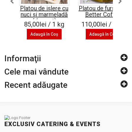
Platou de ișlere cu
Platou de fursecuri
nuci și marmeladă
Better Coffee
(de post)
85,00lei / 1 kg
110,00lei / 1 kg
Adaugă în Coş
Adaugă în Coş
Informaţii
Cele mai vândute
Recent adăugate
EXCLUSIV CATERING & EVENTS