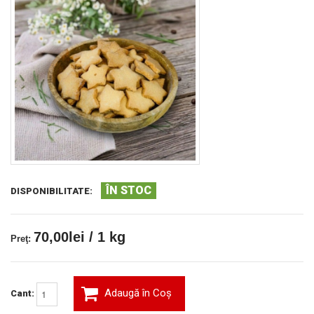
ÎN STOC
DISPONIBILITATE:
70,00lei / 1 kg
Preţ:
Adaugă în Coş
Cant: