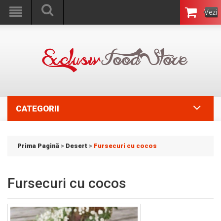
Vezi
Coşul
CATEGORII
Prima Pagină
>
Desert
>
Fursecuri cu cocos
Fursecuri cu cocos