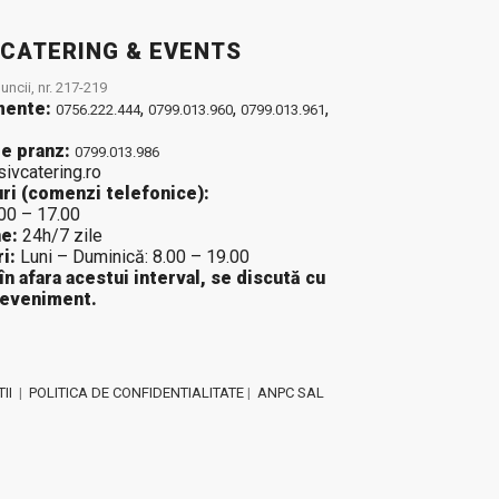
 CATERING & EVENTS
ncii, nr. 217-219
mente:
,
,
,
0756.222.444
0799.013.960
0799.013.961
e pranz:
0799.013.986
sivcatering.ro
ri (comenzi telefonice):
.00 – 17.00
e:
24h/7 zile
i:
Luni – Duminică: 8.00 – 19.00
 în afara acestui interval, se discută cu
 eveniment.
II
|
POLITICA DE CONFIDENTIALITATE
|
ANPC SAL