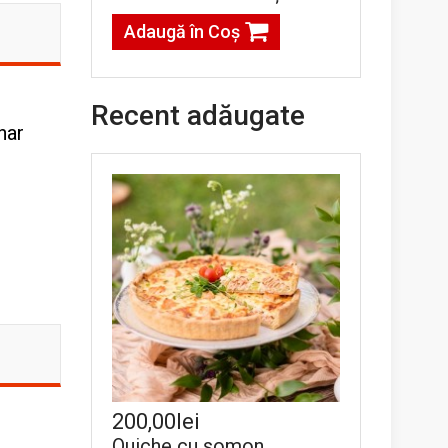
Adaugă în Coş
Recent adăugate
har
200,00lei
Quiche cu somon