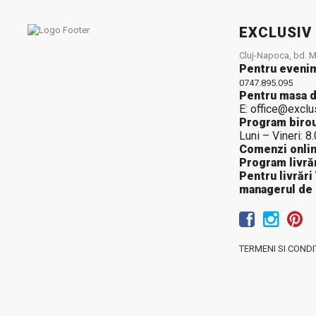
EXCLUSIV
Cluj-Napoca, bd. Mu
Pentru eveni
0747.895.095
Pentru masa d
E: office@exclu
Program birou
Luni – Vineri: 8
Comenzi onlin
Program livrăr
Pentru livrări
managerul de
TERMENI SI CONDIT