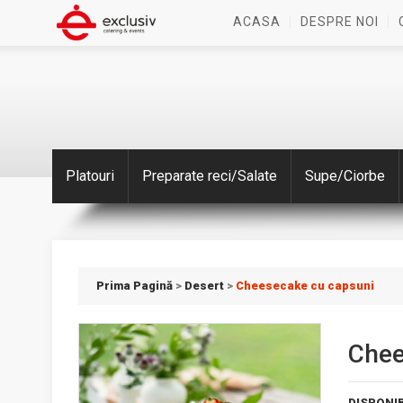
ACASA
DESPRE NOI
Platouri
Preparate reci/Salate
Supe/Ciorbe
Prima Pagină
>
Desert
>
Cheesecake cu capsuni
Chee
DISPONIB