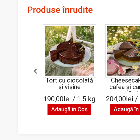
Produse înrudite
Tort cu ciocolată
Cheesecak
şi vişine
cafea și c
sărat
190,00lei / 1.5 kg
204,00lei /
Adaugă în Coş
Adaugă în