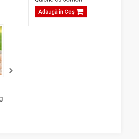
Adaugă în Coş
Tort Cappuccino
Cheesecake cu
mango
kg
180,00lei / 1.5 kg
230,00lei / 1.5 kg
Adaugă în Coş
Adaugă în Coş