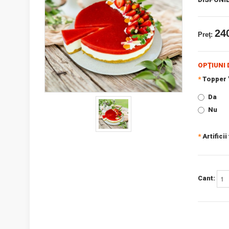
240
Preţ:
OPŢIUNI 
*
Topper "
Da
Nu
*
Artificii
Cant: