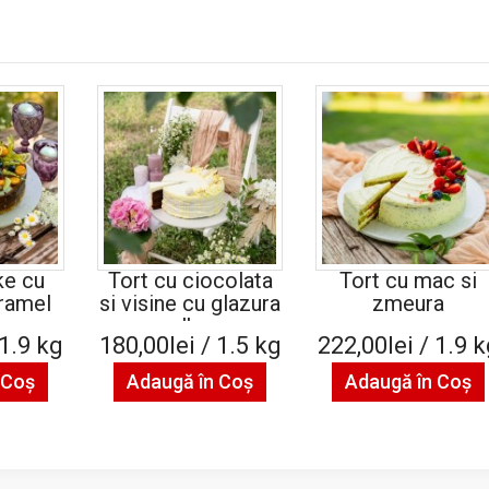
e cu
Tort cu ciocolata
Tort cu mac si
aramel
si visine cu glazura
zmeura
alba
 1.9 kg
180,00lei / 1.5 kg
222,00lei / 1.9 
 Coş
Adaugă în Coş
Adaugă în Coş