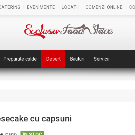
CATERING
EVENIMENTE
LOCATII
COMENZI ONLINE
C
Preparate calde
Desert
Bauturi
Servicii
secake cu capsuni
ÎN STOC
ILITATE: