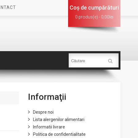
Coş de cumpărături
ONTACT
0 produs(e) - 0,00lei
Informaţii
Despre noi
Lista alergenilor alimentari
Informatii livrare
Politica de confidentialitate