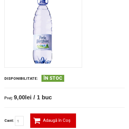
ÎN STOC
DISPONIBILITATE:
9,00lei / 1 buc
Preţ:
Adaugă în Coş
Cant: