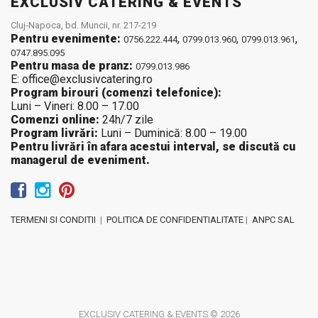
EXCLUSIV CATERING & EVENTS
Cluj-Napoca, bd. Muncii, nr. 217-219
Pentru evenimente:
,
,
,
0756.222.444
0799.013.960
0799.013.961
0747.895.095
Pentru masa de pranz:
0799.013.986
E: office@exclusivcatering.ro
Program birouri (comenzi telefonice):
Luni – Vineri: 8.00 – 17.00
Comenzi online:
24h/7 zile
Program livrări:
Luni – Duminică: 8.00 – 19.00
Pentru livrări în afara acestui interval, se discută cu
managerul de eveniment.
TERMENI SI CONDITII
|
POLITICA DE CONFIDENTIALITATE
|
ANPC SAL
EXCLUSIV CATERING & EVENTS © 2026