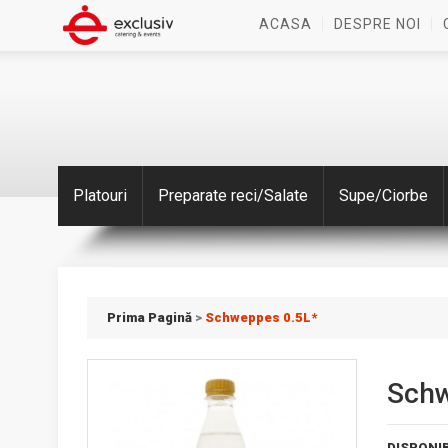
ACASA
DESPRE NOI
Platouri
Preparate reci/Salate
Supe/Ciorbe
Prima Pagină
>
Schweppes 0.5L*
Schw
DISPONIB