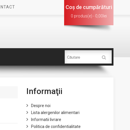
Coş de cumpărături
ONTACT
0 produs(e) - 0,00lei
Informaţii
Despre noi
Lista alergenilor alimentari
Informatii livrare
Politica de confidentialitate