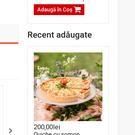
Adaugă în Coş
Recent adăugate
200,00lei
Quiche cu somon