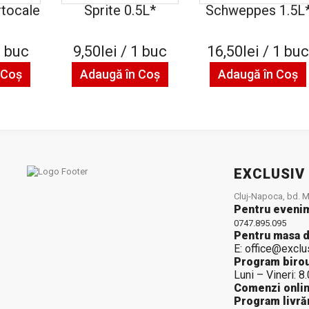
rtocale
Sprite 0.5L*
Schweppes 1.5L
1 buc
9,50lei / 1 buc
16,50lei / 1 buc
 Coş
Adaugă în Coş
Adaugă în Coş
EXCLUSIV
Cluj-Napoca, bd. Mu
Pentru eveni
0747.895.095
Pentru masa d
E: office@exclu
Program birou
Luni – Vineri: 8
Comenzi onlin
Program livrăr