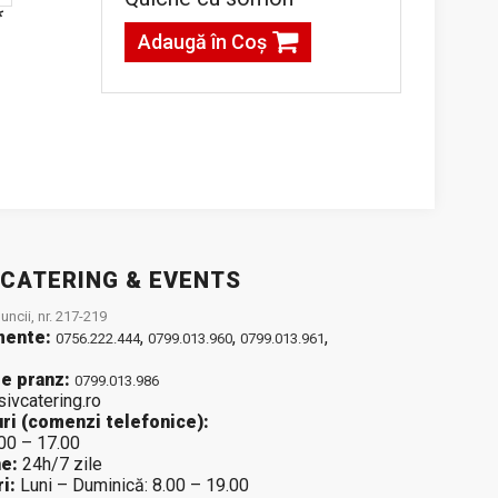
*
Cappy portocale
0.33L*
Adaugă în Coş
7,50lei / 1 buc
Adaugă în Coş
 CATERING & EVENTS
ncii, nr. 217-219
mente:
,
,
,
0756.222.444
0799.013.960
0799.013.961
e pranz:
0799.013.986
sivcatering.ro
ri (comenzi telefonice):
.00 – 17.00
e:
24h/7 zile
i:
Luni – Duminică: 8.00 – 19.00