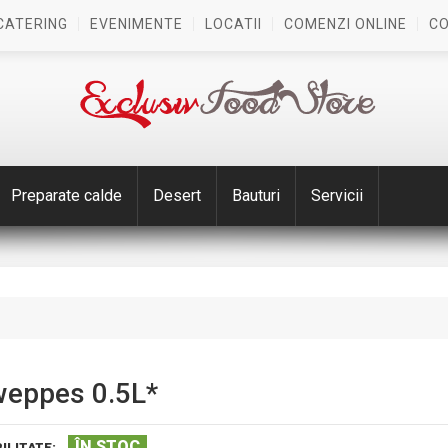
CATERING
EVENIMENTE
LOCATII
COMENZI ONLINE
C
Preparate calde
Desert
Bauturi
Servicii
eppes 0.5L*
ÎN STOC
ILITATE: