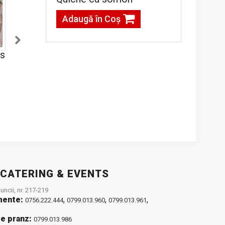
Adaugă în Coş
os
Chifteluțe din
Cartofi parizieni
dovlecei cu brânză
feta și mentă
g
12,00lei / 100 g
12,00lei / 100 g
Adaugă în Coş
Adaugă în Coş
 CATERING & EVENTS
ncii, nr. 217-219
mente:
,
,
,
0756.222.444
0799.013.960
0799.013.961
e pranz:
0799.013.986