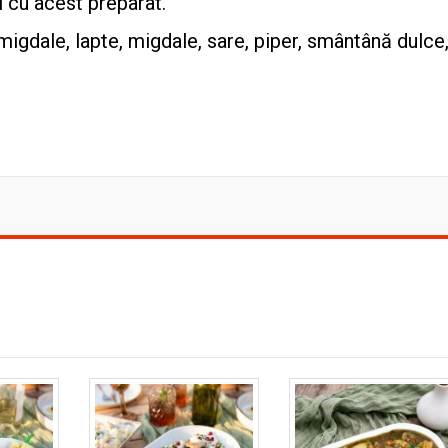
l cu acest preparat.
igdale, lapte, migdale, sare, piper, smântână dulce,