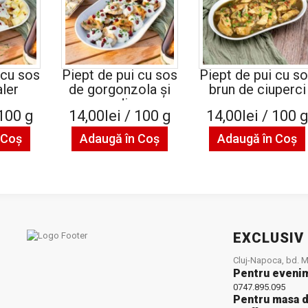
 cu sos
Piept de pui cu sos
Piept de pui cu s
ler
de gorgonzola și
brun de ciuperci
rodie
 100 g
14,00lei / 100 g
14,00lei / 100 
 Coş
Adaugă în Coş
Adaugă în Coş
EXCLUSIV
Cluj-Napoca, bd. Mu
Pentru eveni
0747.895.095
Pentru masa d