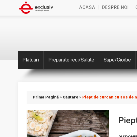
ACASA
DESPRE NOI
Platouri
Preparate reci/Salate
Supe/Ciorbe
Prima Pagină
>
Căutare
>
Piept de curcan cu sos de 
Piep
DISPONIB