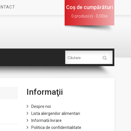
Coş de cumpărături
ONTACT
0 produs(e) - 0,00lei
Informaţii
Despre noi
Lista alergenilor alimentari
Informatii livrare
Politica de confidentialitate