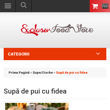
Vezi
Coşul
CATEGORII
Prima Pagină
>
Supe/Ciorbe
>
Supă de pui cu fidea
Supă de pui cu fidea