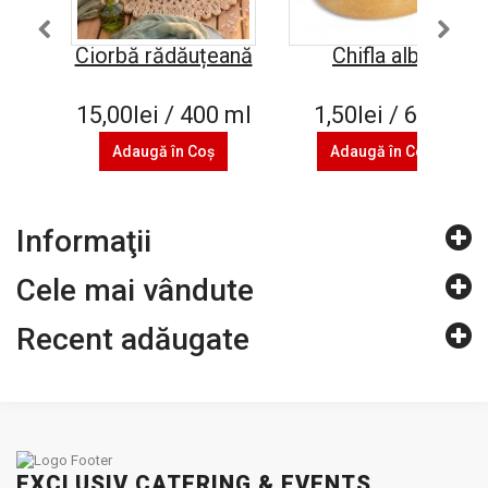
Ciorbă rădăuțeană
Chifla alba
15,00lei / 400 ml
1,50lei / 60 g
Adaugă în Coş
Adaugă în Coş
Informaţii
Cele mai vândute
Recent adăugate
EXCLUSIV CATERING & EVENTS