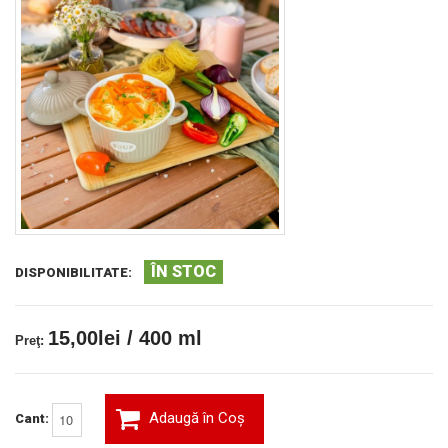
ÎN STOC
DISPONIBILITATE:
15,00lei / 400 ml
Preţ:
Adaugă în Coş
Cant: