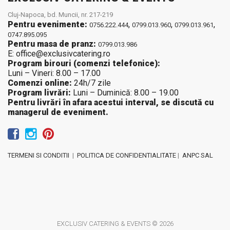
Cluj-Napoca, bd. Muncii, nr. 217-219
Pentru evenimente:
,
,
,
0756.222.444
0799.013.960
0799.013.961
0747.895.095
Pentru masa de pranz:
0799.013.986
E: office@exclusivcatering.ro
Program birouri (comenzi telefonice):
Luni – Vineri: 8.00 – 17.00
Comenzi online:
24h/7 zile
Program livrări:
Luni – Duminică: 8.00 – 19.00
Pentru livrări în afara acestui interval, se discută cu
managerul de eveniment.
TERMENI SI CONDITII
|
POLITICA DE CONFIDENTIALITATE
|
ANPC SAL
EXCLUSIV CATERING & EVENTS © 2026